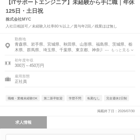
【ITサポートエンジニア】未経験から手に職｜年休
125日・土日祝
株式会社MYC
入社日相談可／未経験入社率80％以上／賞与年2回／残業ほぼ無し
勤務地
青森県、岩手県、宮城県、秋田県、山形県、福島県、茨城県、栃
木県、群馬県、埼玉県、千葉県、東京都、神奈川県、富山県、石
もっと見る
川県、福井県、新潟県、山梨県、長野県、岐阜県、静岡県、愛知
初年度年収
県、三重県、滋賀県、京都府、大阪府、兵庫県、奈良県、和歌山
300万～450万円
県、鳥取県、島根県、岡山県、広島県、山口県、香川県、福岡
県、佐賀県、長崎県、熊本県、大分県、宮崎県、鹿児島県、沖縄
雇用形態
県
正社員
職種・業種未経験OK
第二新卒歓迎
学歴不問
転勤なし
完全週休2日制
掲載終了日：2026/07/30
求人情報