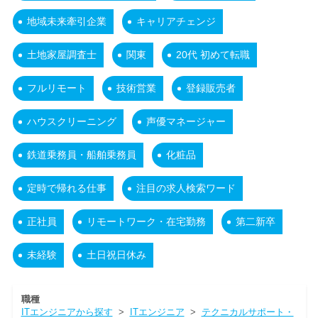
地域未来牽引企業
キャリアチェンジ
土地家屋調査士
関東
20代 初めて転職
フルリモート
技術営業
登録販売者
ハウスクリーニング
声優マネージャー
鉄道乗務員・船舶乗務員
化粧品
定時で帰れる仕事
注目の求人検索ワード
正社員
リモートワーク・在宅勤務
第二新卒
未経験
土日祝日休み
職種
ITエンジニアから探す
>
ITエンジニア
>
テクニカルサポート・