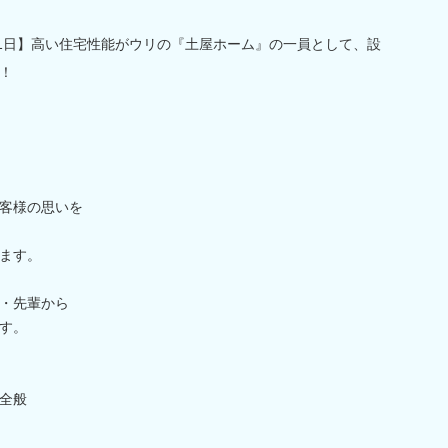
21日】高い住宅性能がウリの『土屋ホーム』の一員として、設
！
客様の思いを
ます。
・先輩から
す。
全般