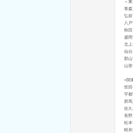
＜東
青森
弘前
八戸
秋田
盛岡
北上
仙台
郡山
山形
<関
世田
宇都
群馬
佐久
長野
松本
軽井