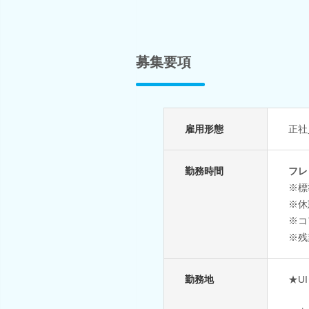
募集要項
雇用形態
正社
勤務時間
フレ
※標
※休
※コア
※残
勤務地
★U