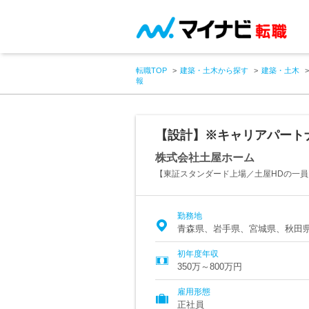
転職TOP
建築・土木から探す
建築・土木
報
【設計】※キャリアパート
株式会社土屋ホーム
【東証スタンダード上場／土屋HDの一員
勤務地
青森県、岩手県、宮城県、秋田
初年度年収
350万～800万円
雇用形態
正社員