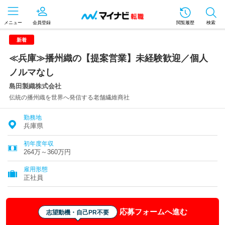
メニュー
会員登録
閲覧履歴
検索
新着
≪兵庫≫播州織の【提案営業】未経験歓迎／個人
ノルマなし
島田製織株式会社
伝統の播州織を世界へ発信する老舗繊維商社
勤務地
兵庫県
初年度年収
264万～360万円
雇用形態
正社員
応募フォームへ進む
志望動機・自己PR不要