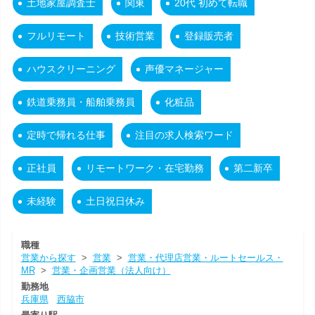
土地家屋調査士
関東
20代 初めて転職
フルリモート
技術営業
登録販売者
ハウスクリーニング
声優マネージャー
鉄道乗務員・船舶乗務員
化粧品
定時で帰れる仕事
注目の求人検索ワード
正社員
リモートワーク・在宅勤務
第二新卒
未経験
土日祝日休み
職種
営業から探す
>
営業
>
営業・代理店営業・ルートセールス・
MR
>
営業・企画営業（法人向け）
勤務地
兵庫県
西脇市