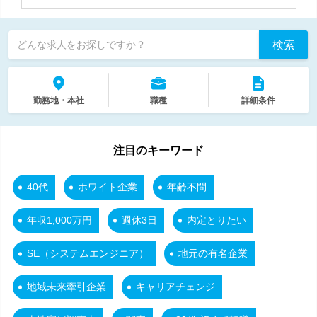
検索
どんな求人をお探しですか？
勤務地・本社
職種
詳細条件
注目のキーワード
40代
ホワイト企業
年齢不問
年収1,000万円
週休3日
内定とりたい
SE（システムエンジニア）
地元の有名企業
地域未来牽引企業
キャリアチェンジ