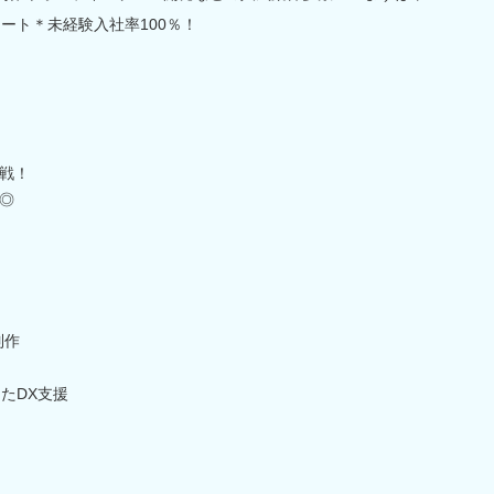
ート＊未経験入社率100％！
戦！
◎
制作
したDX支援