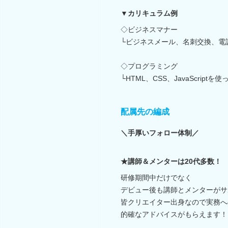
▼カリキュラム例
◇ビジネスマナー
└ビジネスメール、名刺交換、電
◇プログラミング
└HTML、CSS、JavaScript
配属先の編成
＼手厚いフォロー体制／
★講師＆メンターは20代多数！
研修期間中だけでなく
デビュー後も講師とメンターがサ
皆クリエイター出身なので実務へ
的確なアドバイスがもらえます！