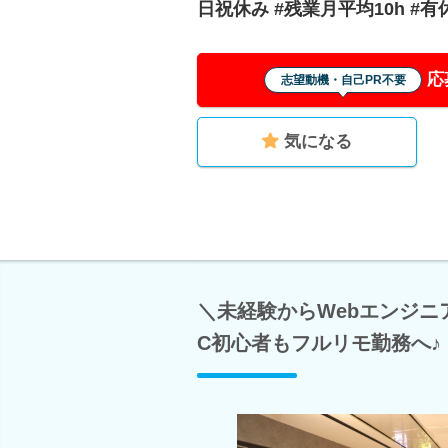
日祝休み #残業月平均10h #有
応
志望動機・自己PR不要
気になる
＼未経験からWebエンジニ
C初心者もフルリモ勤務へ♪