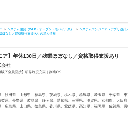
ア
システム開発（WEB・オープン・モバイル系）
システムエンジニア（アプリ設計
業ほぼなし／資格取得支援ありの求人情報
ニア】年休130日／残業ほぼなし／資格取得支援あり
式会社
9歳以下全員面接】研修制度充実｜副業OK
県、秋田県、山形県、福島県、茨城県、栃木県、群馬県、埼玉県、千葉県、東
山梨県、長野県、岐阜県、静岡県、愛知県、三重県、滋賀県、京都府、大阪府
県、広島県、山口県、徳島県、香川県、愛媛県、高知県、福岡県、佐賀県、長