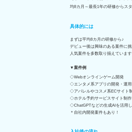
均8カ月～最長1年の研修からスタ
具体的には
まずは平均8カ月の研修から♪
デビュー後は興味のある案件に挑
人気案件を多数取り揃えています
▼案件例
◇Webオンラインゲーム開発
◇エンタメ系アプリの開発・運用
◇アパレルやコスメ系ECサイト
◇ホテル予約サービスサイト制作
◇ChatGPTなどの生成AIを活用
＊自社内開発案件もあり！
入社後の流れ