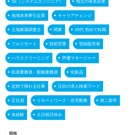
SE（システムエンジニア）
地元の有名企業
地域未来牽引企業
キャリアチェンジ
土地家屋調査士
関東
20代 初めて転職
フルリモート
技術営業
登録販売者
ハウスクリーニング
声優マネージャー
鉄道乗務員・船舶乗務員
化粧品
定時で帰れる仕事
注目の求人検索ワード
正社員
リモートワーク・在宅勤務
第二新卒
未経験
土日祝日休み
職種