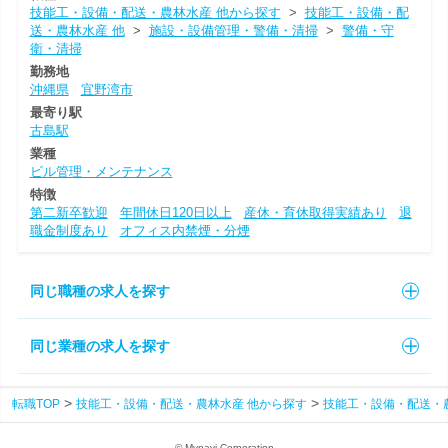
技能工・設備・配送・農林水産 他から探す
>
技能工・設備・配
送・農林水産 他
>
施設・設備管理・警備・清掃
>
警備・守
衛・清掃
勤務地
沖縄県
宜野湾市
最寄り駅
古島駅
業種
ビル管理・メンテナンス
特徴
第二新卒歓迎
年間休日120日以上
産休・育休取得実績あり
退
職金制度あり
オフィス内禁煙・分煙
同じ職種の求人を探す
同じ業種の求人を探す
転職TOP
技能工・設備・配送・農林水産 他から探す
技能工・設備・配送・
© Mynavi Corporation