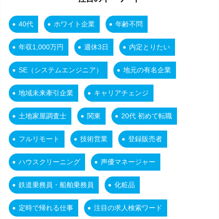
40代
ホワイト企業
年齢不問
年収1,000万円
週休3日
内定とりたい
SE（システムエンジニア）
地元の有名企業
地域未来牽引企業
キャリアチェンジ
土地家屋調査士
関東
20代 初めて転職
フルリモート
技術営業
登録販売者
ハウスクリーニング
声優マネージャー
鉄道乗務員・船舶乗務員
化粧品
定時で帰れる仕事
注目の求人検索ワード