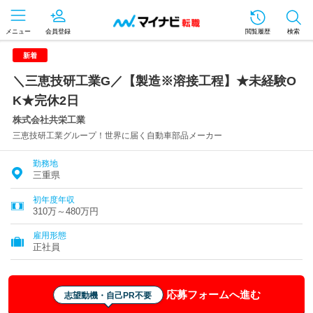
メニュー
会員登録
閲覧履歴
検索
新着
＼三恵技研工業G／【製造※溶接工程】★未経験O
K★完休2日
株式会社共栄工業
三恵技研工業グループ！世界に届く自動車部品メーカー
勤務地
三重県
初年度年収
310万～480万円
雇用形態
正社員
応募フォームへ進む
志望動機・自己PR不要