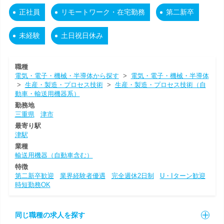
正社員
リモートワーク・在宅勤務
第二新卒
未経験
土日祝日休み
職種
電気・電子・機械・半導体から探す
>
電気・電子・機械・半導体
>
生産・製造・プロセス技術
>
生産・製造・プロセス技術（自
動車・輸送用機器系）
勤務地
三重県
津市
最寄り駅
津駅
業種
輸送用機器（自動車含む）
特徴
第二新卒歓迎
業界経験者優遇
完全週休2日制
U・Iターン歓迎
時短勤務OK
同じ職種の求人を探す