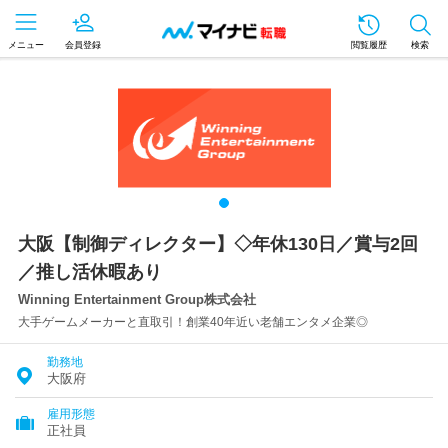
メニュー
会員登録
閲覧履歴
検索
大阪【制御ディレクター】◇年休130日／賞与2回
／推し活休暇あり
Winning Entertainment Group株式会社
大手ゲームメーカーと直取引！創業40年近い老舗エンタメ企業◎
勤務地
大阪府
雇用形態
正社員