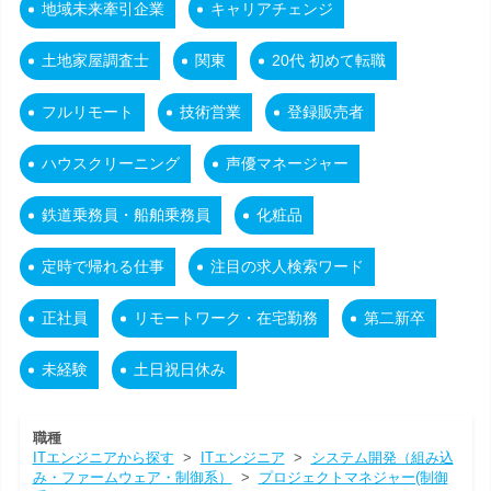
地域未来牽引企業
キャリアチェンジ
土地家屋調査士
関東
20代 初めて転職
フルリモート
技術営業
登録販売者
ハウスクリーニング
声優マネージャー
鉄道乗務員・船舶乗務員
化粧品
定時で帰れる仕事
注目の求人検索ワード
正社員
リモートワーク・在宅勤務
第二新卒
未経験
土日祝日休み
職種
ITエンジニアから探す
>
ITエンジニア
>
システム開発（組み込
み・ファームウェア・制御系）
>
プロジェクトマネジャー(制御