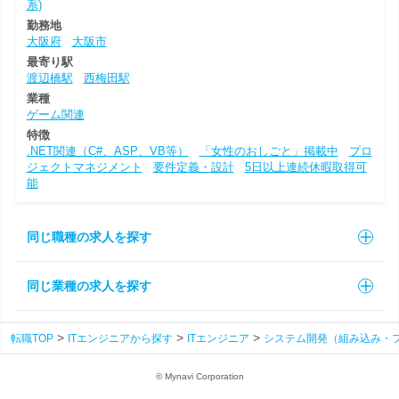
系)
勤務地
大阪府
大阪市
最寄り駅
渡辺橋駅
西梅田駅
業種
ゲーム関連
特徴
.NET関連（C#、ASP、VB等）
「女性のおしごと」掲載中
プロ
ジェクトマネジメント
要件定義・設計
5日以上連続休暇取得可
能
同じ職種の求人を探す
同じ業種の求人を探す
転職TOP
ITエンジニアから探す
ITエンジニア
システム開発（組み込み・
© Mynavi Corporation