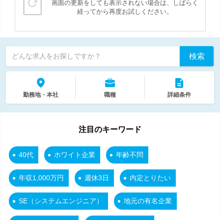
画面の更新をしても表示されない場合は、しばらく
経ってから再度お試しください。
検索
どんな求人をお探しですか？
勤務地・本社
職種
詳細条件
注目のキーワード
40代
ホワイト企業
年齢不問
年収1,000万円
週休3日
内定とりたい
SE（システムエンジニア）
地元の有名企業