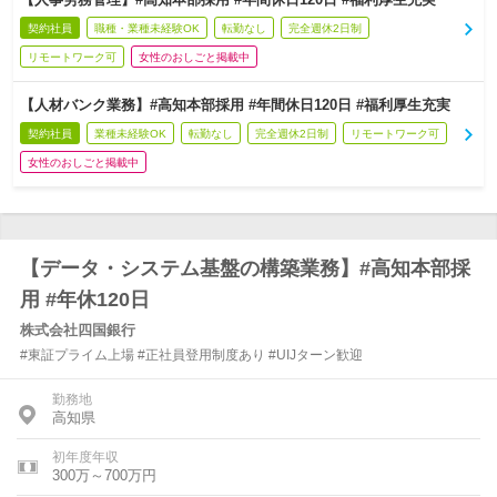
契約社員
職種・業種未経験OK
転勤なし
完全週休2日制
リモートワーク可
女性のおしごと掲載中
【人材バンク業務】#高知本部採用 #年間休日120日 #福利厚生充実
契約社員
業種未経験OK
転勤なし
完全週休2日制
リモートワーク可
女性のおしごと掲載中
【データ・システム基盤の構築業務】#高知本部採
用 #年休120日
株式会社四国銀行
#東証プライム上場 #正社員登用制度あり #UIJターン歓迎
勤務地
高知県
初年度年収
300万～700万円