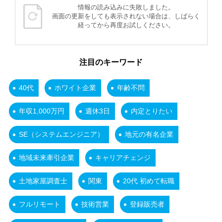
情報の読み込みに失敗しました。
画面の更新をしても表示されない場合は、しばらく
経ってから再度お試しください。
注目のキーワード
40代
ホワイト企業
年齢不問
年収1,000万円
週休3日
内定とりたい
SE（システムエンジニア）
地元の有名企業
地域未来牽引企業
キャリアチェンジ
土地家屋調査士
関東
20代 初めて転職
フルリモート
技術営業
登録販売者