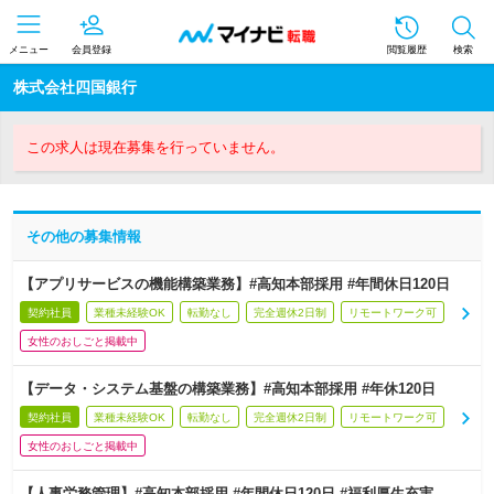
メニュー
会員登録
閲覧履歴
検索
株式会社四国銀行
この求人は現在募集を行っていません。
その他の募集情報
【アプリサービスの機能構築業務】#高知本部採用 #年間休日120日
契約社員
業種未経験OK
転勤なし
完全週休2日制
リモートワーク可
女性のおしごと掲載中
【データ・システム基盤の構築業務】#高知本部採用 #年休120日
契約社員
業種未経験OK
転勤なし
完全週休2日制
リモートワーク可
女性のおしごと掲載中
【人事労務管理】#高知本部採用 #年間休日120日 #福利厚生充実