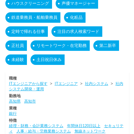
ハウスクリーニング
声優マネージャー
鉄道乗務員・船舶乗務員
化粧品
定時で帰れる仕事
注目の求人検索ワード
正社員
リモートワーク・在宅勤務
第二新卒
未経験
土日祝日休み
職種
ITエンジニアから探す
>
ITエンジニア
>
社内システム
>
社内
システム開発・運用
勤務地
高知県
高知市
業種
銀行
特徴
経理・財務・会計業務システム
年間休日120日以上
セキュリテ
ィ
人事・給与・労務業務システム
無線ネットワーク