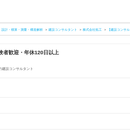
設計・積算・測量・構造解析
建設コンサルタント
株式会社拓工
【建設コンサル
者歓迎・年休120日以上
の建設コンサルタント