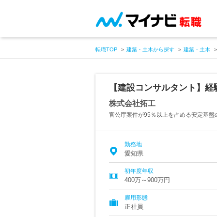
転職TOP
建築・土木から探す
建築・土木
【建設コンサルタント】経験
株式会社拓工
官公庁案件が95％以上を占める安定基盤
勤務地
愛知県
初年度年収
400万～900万円
雇用形態
正社員