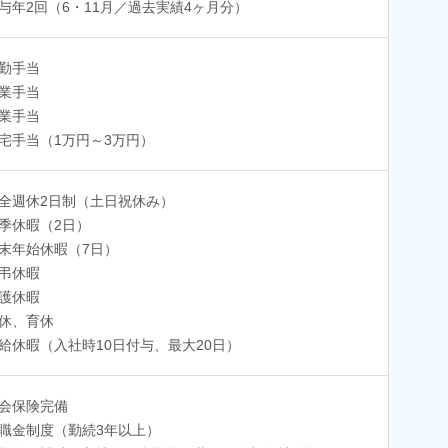
与年2回（6・11月／過去実績4ヶ月分）
勤手当
業手当
業手当
宅手当（1万円～3万円）
全週休2日制（土日祝休み）
季休暇（2日）
末年始休暇（7日）
弔休暇
護休暇
休、育休
給休暇（入社時10日付与、最大20日）
会保険完備
職金制度（勤続3年以上）