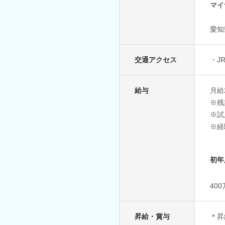
マイ
愛知
交通アクセス
・J
給与
月給
※残
※試
※経
初年
40
昇給・賞与
＊昇