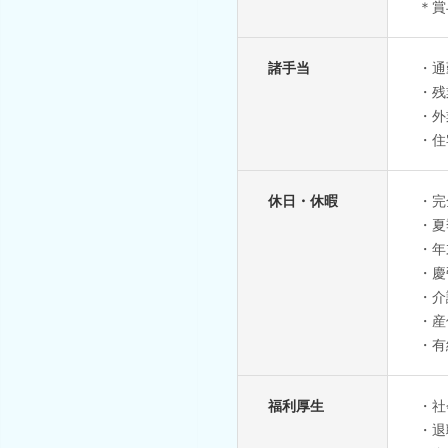
＊賞
諸手当
・通
・残
・外
・住
休日・休暇
・完
・夏
・年
・慶
・介
・産
・有
福利厚生
・社
・退