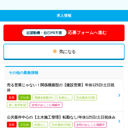
求人情報
応募フォームへ進む
志望動機・自己PR不要
気になる
その他の募集情報
売る営業じゃない！関係構築型の【建設営業】年休125日/土日祝
休
新着
正社員
職種未経験OK
転勤なし
完全週休2日制
第二新卒歓迎
女性のおしごと掲載中
公共案件中心の【土木施工管理】転勤なし/年休125日/土日祝休み
新着
正社員
転勤なし
完全週休2日制
女性のおしごと掲載中