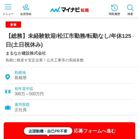
メニュー
会員登録
閲覧履歴
検索
新着
【総務】未経験歓迎/松江市勤務/転勤なし/年休125
日(土日祝休み)
まるなか建設株式会社
島根に根差す安定企業！公共工事等の実績多数
勤務地
島根県
初年度年収
300万～500万円
雇用形態
正社員
応募フォームへ進む
志望動機・自己PR不要