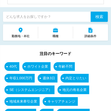
検索
どんな求人をお探しですか？
勤務地・本社
職種
詳細条件
注目のキーワード
40代
ホワイト企業
年齢不問
年収1,000万円
週休3日
内定とりたい
SE（システムエンジニア）
地元の有名企業
地域未来牽引企業
キャリアチェンジ