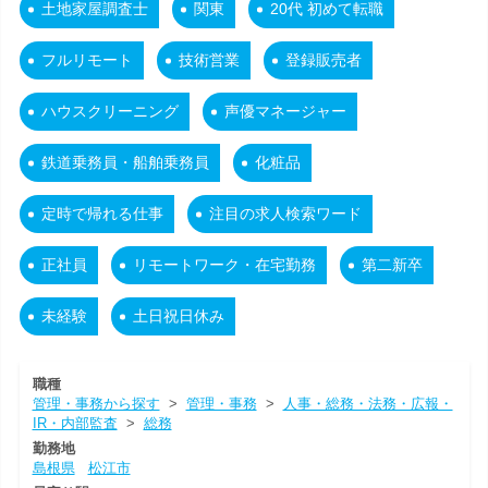
土地家屋調査士
関東
20代 初めて転職
フルリモート
技術営業
登録販売者
ハウスクリーニング
声優マネージャー
鉄道乗務員・船舶乗務員
化粧品
定時で帰れる仕事
注目の求人検索ワード
正社員
リモートワーク・在宅勤務
第二新卒
未経験
土日祝日休み
職種
管理・事務から探す
>
管理・事務
>
人事・総務・法務・広報・
IR・内部監査
>
総務
勤務地
島根県
松江市