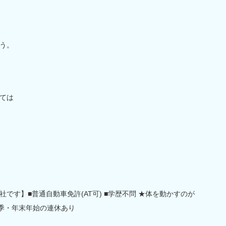
う。
ては
です】■普通自動車免許(AT可) ■学歴不問 ★体を動かすのが
季・年末年始の連休あり