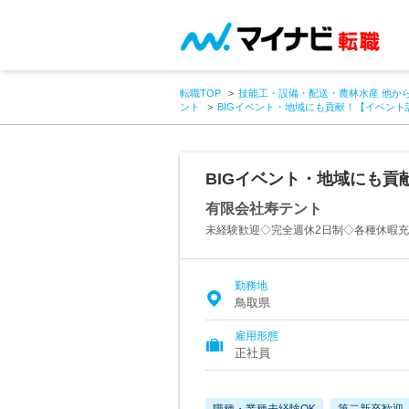
転職TOP
技能工・設備・配送・農林水産 他か
ント
BIGイベント・地域にも貢献！【イベント
BIGイベント・地域にも貢
有限会社寿テント
未経験歓迎◇完全週休2日制◇各種休暇
勤務地
鳥取県
雇用形態
正社員
職種・業種未経験OK
第二新卒歓迎