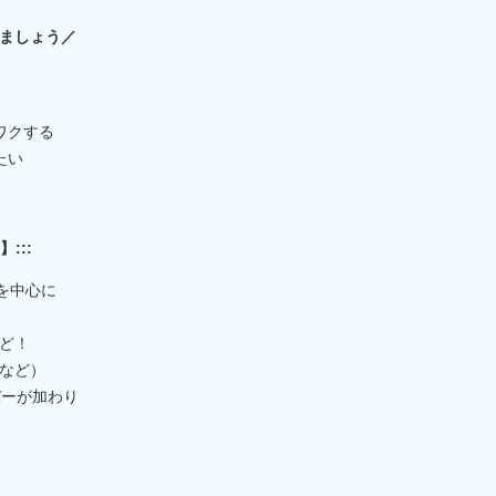
ましょう／
ワクする
たい
:::
を中心に
ど！
など）
バーが加わり