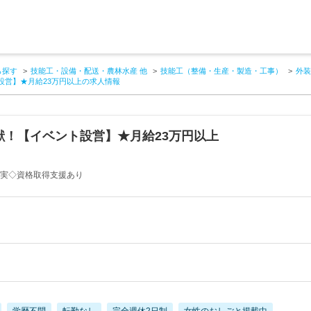
ら探す
技能工・設備・配送・農林水産 他
技能工（整備・生産・製造・工事）
外装
設営】★月給23万円以上の求人情報
献！【イベント設営】★月給23万円以上
充実◇資格取得支援あり
学歴不問
転勤なし
完全週休2日制
女性のおしごと掲載中