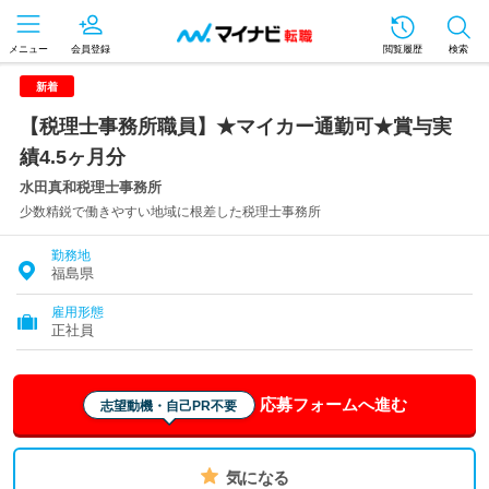
メニュー
会員登録
閲覧履歴
検索
新着
【税理士事務所職員】★マイカー通勤可★賞与実
績4.5ヶ月分
水田真和税理士事務所
少数精鋭で働きやすい地域に根差した税理士事務所
勤務地
福島県
雇用形態
正社員
応募フォームへ進む
志望動機・自己PR不要
気になる