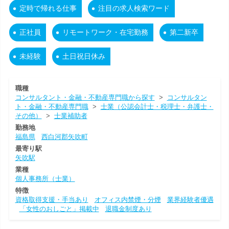
定時で帰れる仕事
注目の求人検索ワード
正社員
リモートワーク・在宅勤務
第二新卒
未経験
土日祝日休み
職種
コンサルタント・金融・不動産専門職から探す
>
コンサルタン
ト・金融・不動産専門職
>
士業（公認会計士・税理士・弁護士・
その他）
>
士業補助者
勤務地
福島県
西白河郡矢吹町
最寄り駅
矢吹駅
業種
個人事務所（士業）
特徴
資格取得支援・手当あり
オフィス内禁煙・分煙
業界経験者優遇
「女性のおしごと」掲載中
退職金制度あり