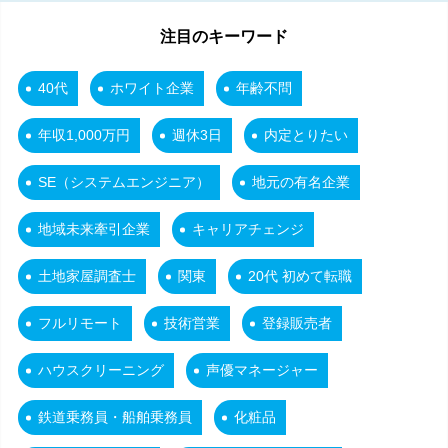
注目のキーワード
40代
ホワイト企業
年齢不問
年収1,000万円
週休3日
内定とりたい
SE（システムエンジニア）
地元の有名企業
地域未来牽引企業
キャリアチェンジ
土地家屋調査士
関東
20代 初めて転職
フルリモート
技術営業
登録販売者
ハウスクリーニング
声優マネージャー
鉄道乗務員・船舶乗務員
化粧品