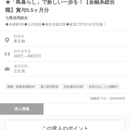
★「島暮らし」で新しい一歩を！【金融系総合
職】賞与5.5ヶ月分
七島信用組合
◆未経験OK◆土日祝休◆移住支援充実◆家賃1万円の社宅完備！
勤務地
東京都
初年度年収
340万～400万円
雇用形態
正社員
職種・業種未経験OK
第二新卒歓迎
完全週休2日制
女性のおしごと掲載中
掲載終了日：2026/08/03
求人情報
この求人のポイント