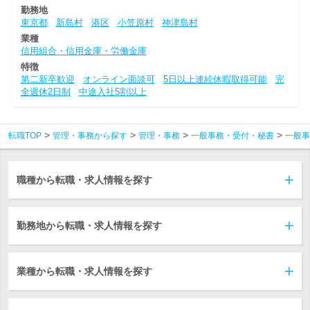
勤務地
東京都
新島村
港区
小笠原村
神津島村
業種
信用組合・信用金庫・労働金庫
特徴
第二新卒歓迎
オンライン面談可
5日以上連続休暇取得可能
完
全週休2日制
中途入社5割以上
転職TOP
管理・事務から探す
管理・事務
一般事務・受付・秘書
一般事
職種から転職・求人情報を探す
勤務地から転職・求人情報を探す
業種から転職・求人情報を探す