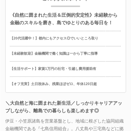
《自然に囲まれた生活＆圧倒的安定性》未経験から
金融のスキルを磨き、島でゆとりのある毎日を！
【20代活躍中！】都内にもアクセス◎でいいところ取り
【未経験歓迎】金融機関で働く知識は一から丁寧に指導
【生活サポート】家賃1万円の社宅・引越し費用援助有
【オフ充実】土日祝休み、残業ほぼゼロ、年休120日超
＼大自然と海に囲まれた新生活／しっかりキャリアアッ
プしながら、離島での暮らしも楽しめます◎
伊豆・小笠原諸島を営業基盤とし、地域に根ざした協同組織
金融機関である『七島信用組合』。八丈島や三宅島などに拠