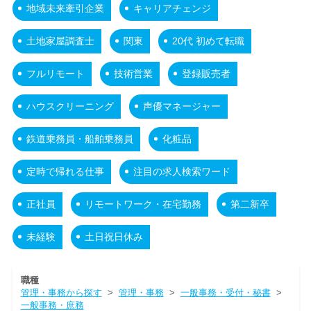
地域未来牽引企業
キャリアチェンジ
土地家屋調査士
関東
20代 初めて転職
フルリモート
技術営業
登録販売者
ハウスクリーニング
声優マネージャー
鉄道乗務員・船舶乗務員
化粧品
定時で帰れる仕事
注目の求人検索ワード
正社員
リモートワーク・在宅勤務
第二新卒
未経験
土日祝日休み
職種
管理・事務から探す
>
管理・事務
>
一般事務・受付・秘書
>
一般事務・庶務