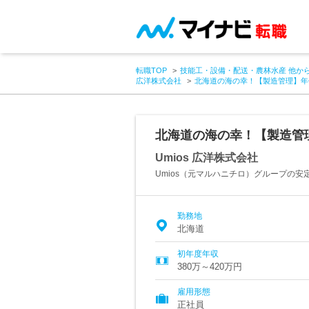
転職TOP
技能工・設備・配送・農林水産 他か
広洋株式会社
北海道の海の幸！【製造管理】年休
北海道の海の幸！【製造管理
Umios 広洋株式会社
Umios（元マルハニチロ）グループの
勤務地
北海道
初年度年収
380万～420万円
雇用形態
正社員