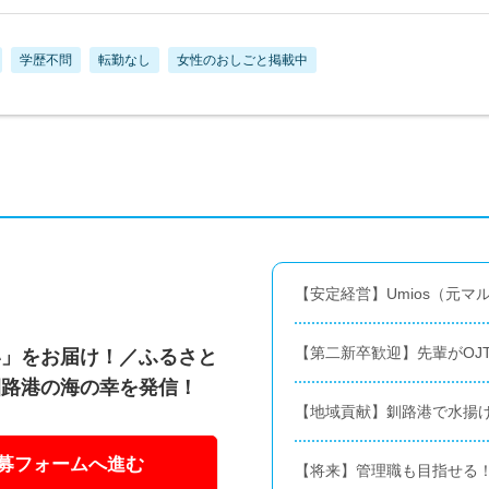
学歴不問
転勤なし
女性のおしごと掲載中
【安定経営】Umios（元
【第二新卒歓迎】先輩がOJ
い」をお届け！／ふるさと
釧路港の海の幸を発信！
【地域貢献】釧路港で水揚
募フォームへ進む
【将来】管理職も目指せる！