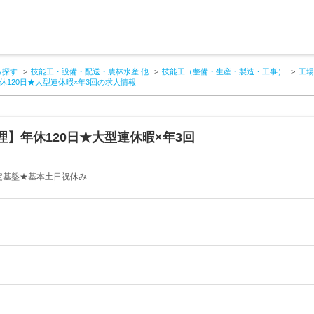
ら探す
技能工・設備・配送・農林水産 他
技能工（整備・生産・製造・工事）
工場
120日★大型連休暇×年3回の求人情報
】年休120日★大型連休暇×年3回
安定基盤★基本土日祝休み