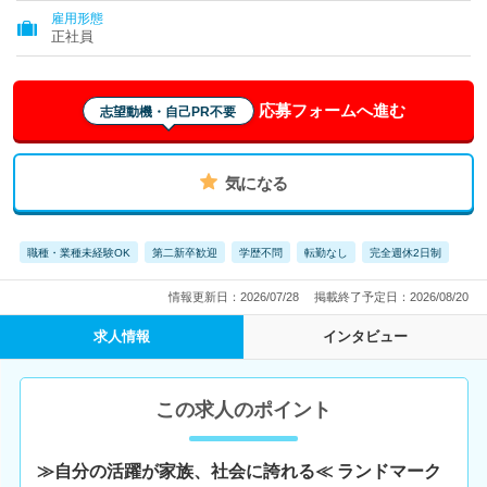
雇用形態
正社員
応募フォームへ進む
志望動機・自己PR不要
気になる
職種・業種未経験OK
第二新卒歓迎
学歴不問
転勤なし
完全週休2日制
情報更新日：2026/07/28
掲載終了予定日：2026/08/20
求人情報
インタビュー
この求人のポイント
≫自分の活躍が家族、社会に誇れる≪ ランドマーク