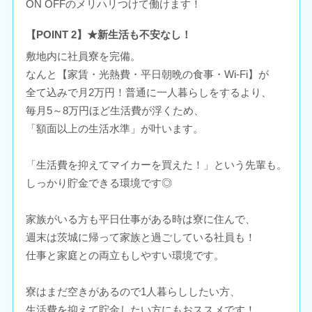
ON OFFのメリハリつけて働けます！
【POINT 2】★新生活も不安なし！
敷地内に社員寮を完備。
なんと【家賃・光熱費・平日朝晩の食事・Wi-Fi】が
全て込みで月2万円！普通に一人暮らしをするより、
毎月5～8万円ほど生活費が浮くため、
「額面以上の生活水準」が叶います。
「生活費を抑えてマイカーを買えた！」という先輩も。
しっかり貯金できる環境です◎
家族がいる方も平日仕事がある時は寮に住んで、
週末は茨城に帰って家族と過ごしている社員も！
仕事と家庭との両立もしやすい環境です。
寮はまだ空きがあるので1人暮らししたい方、
生活費を抑えて貯金したい方にもおススメです！