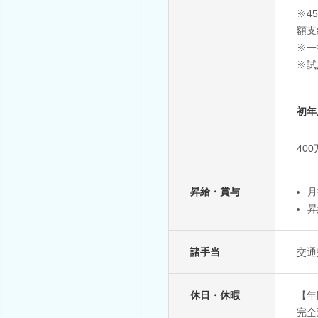
※4
額支
※一
※試
初年
40
昇給・賞与
月
昇
諸手当
交通
休日・休暇
【年
完全