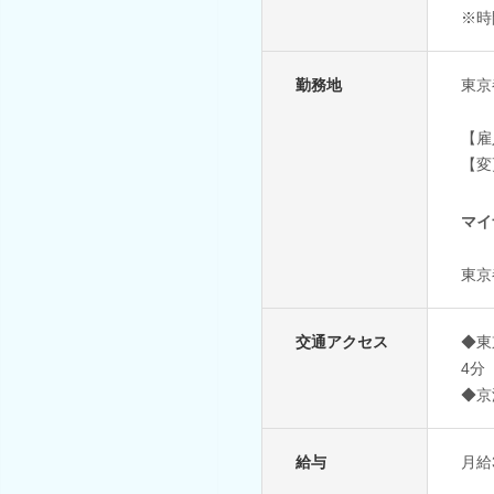
※時
勤務地
東京
【雇
【変
マイ
東京
交通アクセス
◆東
4分
◆京
給与
月給3