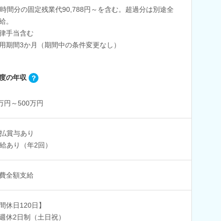
5時間分の固定残業代90,788円～を含む。超過分は別途全
給。
律手当含む
用期間3か月（期間中の条件変更なし）
度の年収
0万円～500万円
払賞与あり
給あり（年2回）
費全額支給
間休日120日】
週休2日制（土日祝）