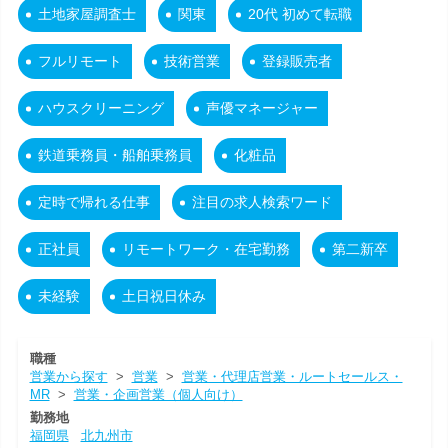
土地家屋調査士
関東
20代 初めて転職
フルリモート
技術営業
登録販売者
ハウスクリーニング
声優マネージャー
鉄道乗務員・船舶乗務員
化粧品
定時で帰れる仕事
注目の求人検索ワード
正社員
リモートワーク・在宅勤務
第二新卒
未経験
土日祝日休み
職種
営業から探す
>
営業
>
営業・代理店営業・ルートセールス・
MR
>
営業・企画営業（個人向け）
勤務地
福岡県
北九州市