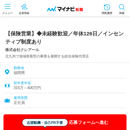
メニュー
会員登録
閲覧履歴
検索
【保険営業】◆未経験歓迎／年休126日／インセン
ティブ制度あり
株式会社クレアール
北九州で地域密着型の事業を展開する総合保険代理店
勤務地
福岡県
初年度年収
315万～400万円
雇用形態
正社員
応募フォームへ進む
志望動機・自己PR不要