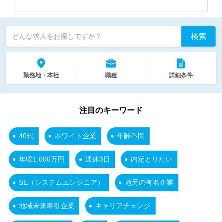
検索
どんな求人をお探しですか？
勤務地・本社
職種
詳細条件
注目のキーワード
40代
ホワイト企業
年齢不問
年収1,000万円
週休3日
内定とりたい
SE（システムエンジニア）
地元の有名企業
地域未来牽引企業
キャリアチェンジ