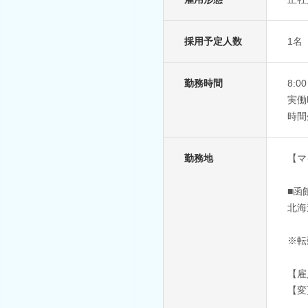
採用予定人数
1名
勤務時間
8:0
実働
時間
勤務地
【マ
■函
北海
※転
【雇
【変