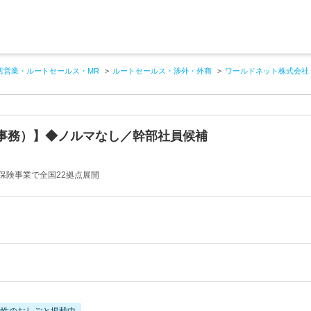
店営業・ルートセールス・MR
ルートセールス・渉外・外商
ワールドネット株式会社
事務）】◆ノルマなし／幹部社員候補
保険事業で全国22拠点展開
女性のおしごと掲載中