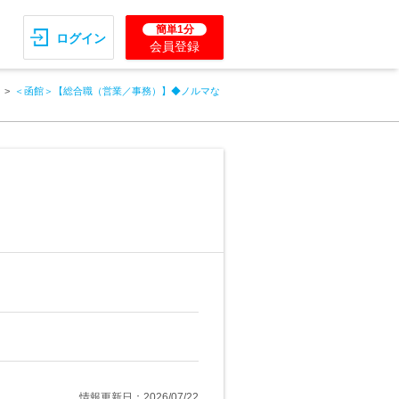
簡単1分
ログイン
会員登録
＜函館＞【総合職（営業／事務）】◆ノルマな
情報更新日：2026/07/22