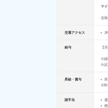
マイ
北海
交通アクセス
J
給与
【月
※経
※試
昇給・賞与
昇
※昨
諸手当
通
残