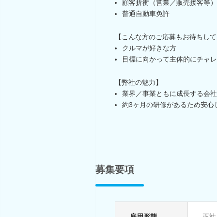
顧客折衝（営業／販売接客等）
普通自動車免許
【こんな方のご応募もお待ちして
クルマが好きな方
目標に向かって主体的にチャレ
【弊社の魅力】
業界／事業ともに成長する会社
約3ヶ月の研修があるため安心
募集要項
雇用形態
正社