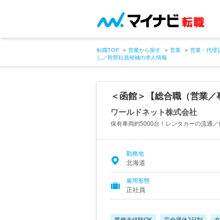
転職TOP
営業から探す
営業
営業・代理
し／幹部社員候補の求人情報
＜函館＞【総合職（営業／
ワールドネット株式会社
保有車両約5000台！レンタカーの流通／
勤務地
北海道
雇用形態
正社員
業種未経験OK
完全週休2日制