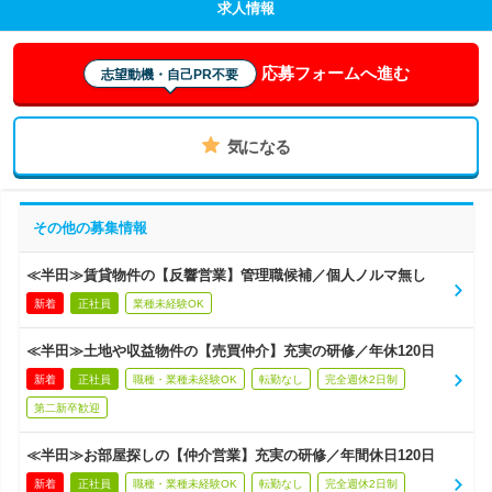
求人情報
応募フォームへ進む
志望動機・自己PR不要
気になる
その他の募集情報
≪半田≫賃貸物件の【反響営業】管理職候補／個人ノルマ無し
新着
正社員
業種未経験OK
≪半田≫土地や収益物件の【売買仲介】充実の研修／年休120日
新着
正社員
職種・業種未経験OK
転勤なし
完全週休2日制
第二新卒歓迎
≪半田≫お部屋探しの【仲介営業】充実の研修／年間休日120日
新着
正社員
職種・業種未経験OK
転勤なし
完全週休2日制