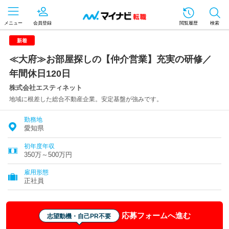
メニュー
会員登録
閲覧履歴
検索
新着
≪大府≫お部屋探しの【仲介営業】充実の研修／
年間休日120日
株式会社エスティネット
地域に根差した総合不動産企業。安定基盤が強みです。
勤務地
愛知県
初年度年収
350万～500万円
雇用形態
正社員
応募フォームへ進む
志望動機・自己PR不要