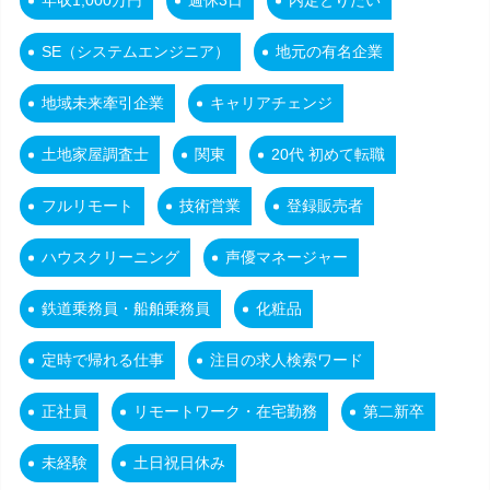
年収1,000万円
週休3日
内定とりたい
SE（システムエンジニア）
地元の有名企業
地域未来牽引企業
キャリアチェンジ
土地家屋調査士
関東
20代 初めて転職
フルリモート
技術営業
登録販売者
ハウスクリーニング
声優マネージャー
鉄道乗務員・船舶乗務員
化粧品
定時で帰れる仕事
注目の求人検索ワード
正社員
リモートワーク・在宅勤務
第二新卒
未経験
土日祝日休み