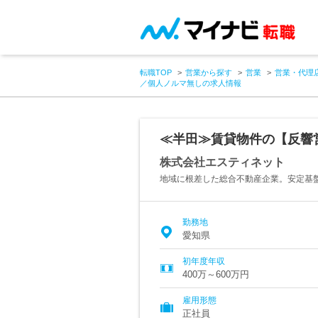
転職TOP
営業から探す
営業
営業・代理
／個人ノルマ無しの求人情報
≪半田≫賃貸物件の【反響
株式会社エスティネット
地域に根差した総合不動産企業。安定基
勤務地
愛知県
初年度年収
400万～600万円
雇用形態
正社員