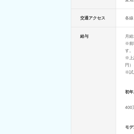
交通アクセス
各線
給与
月給
※前
す。
※上
円）
※試
初年
40
モデ