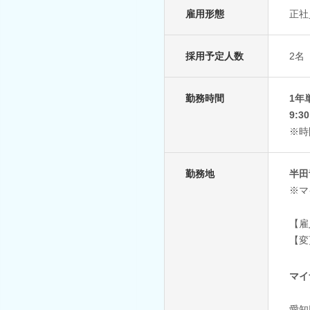
雇用形態
正社
採用予定人数
2名
勤務時間
1年
9:3
※時
勤務地
半田
※マ
【雇
【変
マイ
愛知