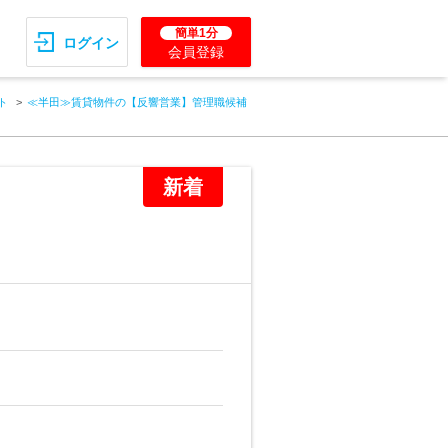
簡単1分
ログイン
会員登録
ト
≪半田≫賃貸物件の【反響営業】管理職候補
新着