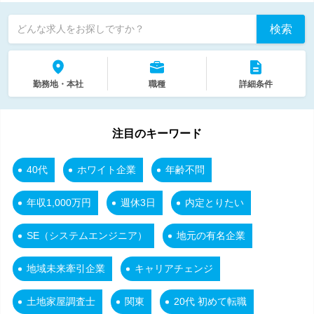
検索
どんな求人をお探しですか？
勤務地・本社
職種
詳細条件
注目のキーワード
40代
ホワイト企業
年齢不問
年収1,000万円
週休3日
内定とりたい
SE（システムエンジニア）
地元の有名企業
地域未来牽引企業
キャリアチェンジ
土地家屋調査士
関東
20代 初めて転職