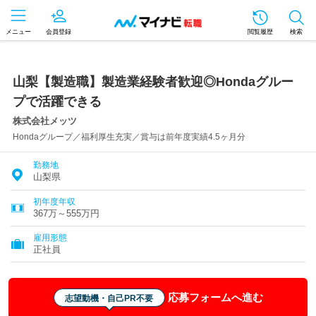
メニュー
会員登録
閲覧履歴
検索
山梨【製造職】製造業経験者歓迎◎Hondaグルー
プで活躍できる
株式会社メッツ
Hondaグループ／福利厚生充実／賞与は前年度実績4.5ヶ月分
勤務地
山梨県
初年度年収
367万～555万円
雇用形態
正社員
応募フォームへ進む
志望動機・自己PR不要