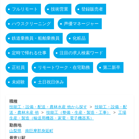
フルリモート
技術営業
登録販売者
ハウスクリーニング
声優マネージャー
鉄道乗務員・船舶乗務員
化粧品
定時で帰れる仕事
注目の求人検索ワード
正社員
リモートワーク・在宅勤務
第二新卒
未経験
土日祝日休み
職種
技能工・設備・配送・農林水産 他から探す
>
技能工・設備・配
送・農林水産 他
>
技能工（整備・生産・製造・工事）
>
工場
生産・製造（輸送用機器・家電・電子機器系）
勤務地
山梨県
南巨摩郡身延町
最寄り駅