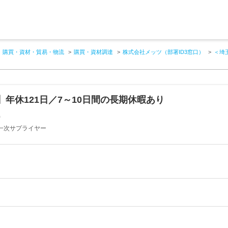
購買・資材・貿易・物流
購買・資材調達
株式会社メッツ（部署ID3窓口）
＜埼
年休121日／7～10日間の長期休暇あり
）
一次サプライヤー