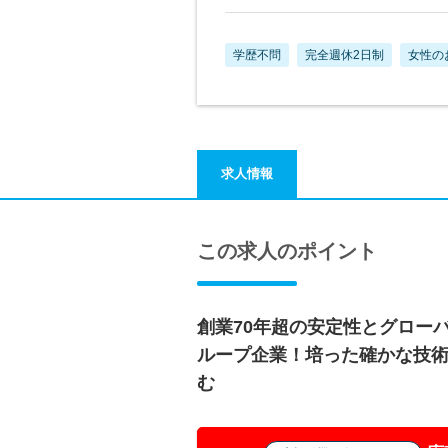
学歴不問
完全週休2日制
女性の
求人情報
この求人のポイント
創業70年超の安定性とグロー
ループ企業！培った確かな技
む