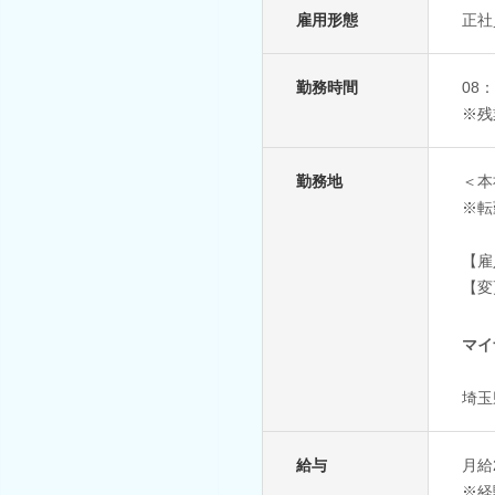
雇用形態
正社
勤務時間
08
※残
勤務地
＜本
※転
【雇
【変
マイ
埼玉
給与
月給
※経