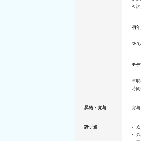
※試
初年
35
モデ
年収
時間
昇給・賞与
賞与
諸手当
通
残