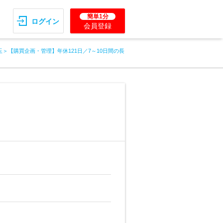
簡単1分
ログイン
会員登録
玉＞【購買企画・管理】年休121日／7～10日間の長