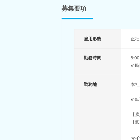
募集要項
雇用形態
正社
勤務時間
8:
※時
勤務地
本社
※転
【雇
【変
マイ