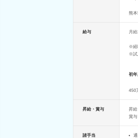
熊本
給与
月給
※経
※試
初年
45
昇給・賞与
昇給
賞与
諸手当
通