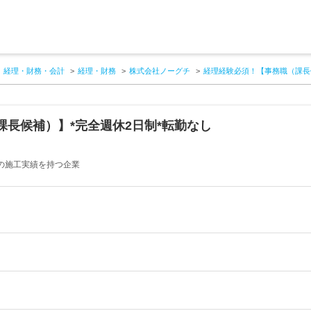
経理・財務・会計
経理・財務
株式会社ノーグチ
経理経験必須！【事務職（課長
長候補）】*完全週休2日制*転勤なし
の施工実績を持つ企業