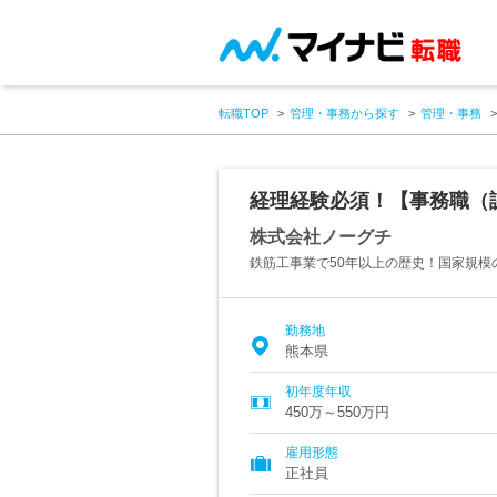
転職TOP
管理・事務から探す
管理・事務
経理経験必須！【事務職（課
株式会社ノーグチ
鉄筋工事業で50年以上の歴史！国家規模
勤務地
熊本県
初年度年収
450万～550万円
雇用形態
正社員