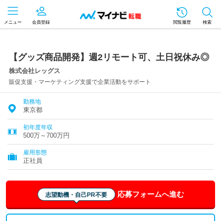
メニュー
会員登録
閲覧履歴
検索
【グッズ商品開発】週2リモート可、土日祝休み◎
株式会社レッグス
販促支援・マーケティング支援で企業活動をサポート
勤務地
東京都
初年度年収
500万～700万円
雇用形態
正社員
応募フォームへ進む
志望動機・自己PR不要