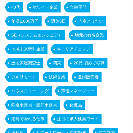
40代
ホワイト企業
年齢不問
年収1,000万円
週休3日
内定とりたい
SE（システムエンジニア）
地元の有名企業
地域未来牽引企業
キャリアチェンジ
土地家屋調査士
関東
20代 初めて転職
フルリモート
技術営業
登録販売者
ハウスクリーニング
声優マネージャー
鉄道乗務員・船舶乗務員
化粧品
定時で帰れる仕事
注目の求人検索ワード
正社員
リモートワーク・在宅勤務
第二新卒