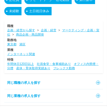
未経験
土日祝日休み
職種
企画・経営から探す
>
企画・経営
>
マーケティング・企画・宣
伝
>
商品企画・商品開発
勤務地
東京都
港区
業種
インターネット関連
特徴
年間休日120日以上
社員食堂・食事補助あり
オフィス内禁煙・
分煙
産休・育休取得実績あり
フレックス勤務
同じ職種の求人を探す
同じ業種の求人を探す