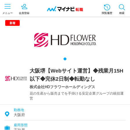
メニュー
会員登録
閲覧履歴
検索
新着
大阪堺【Webサイト運営】◆残業月15H
以下◆完休2日制◆転勤なし
株式会社HDフラワーホールディングス
花の生産から販売までを手掛ける安定企業グループの統括運
営
勤務地
大阪府
雇用形態
正社員