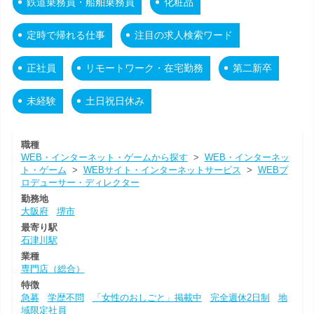
鉄道乗務員・船舶乗務員
化粧品
定時で帰れる仕事
注目の求人検索ワード
正社員
リモートワーク・在宅勤務
第二新卒
未経験
土日祝日休み
職種
WEB・インターネット・ゲームから探す
>
WEB・インターネッ
ト・ゲーム
>
WEBサイト・インターネットサービス
>
WEBプ
ロデューサー・ディレクター
勤務地
大阪府
堺市
最寄り駅
石津川駅
業種
専門店（総合）
特徴
急募
学歴不問
「女性のおしごと」掲載中
完全週休2日制
地
域限定社員