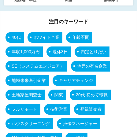
注目のキーワード
40代
ホワイト企業
年齢不問
年収1,000万円
週休3日
内定とりたい
SE（システムエンジニア）
地元の有名企業
地域未来牽引企業
キャリアチェンジ
土地家屋調査士
関東
20代 初めて転職
フルリモート
技術営業
登録販売者
ハウスクリーニング
声優マネージャー