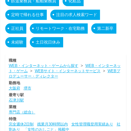
鉄道乗務員・船舶乗務員
化粧品
定時で帰れる仕事
注目の求人検索ワード
正社員
リモートワーク・在宅勤務
第二新卒
未経験
土日祝日休み
職種
WEB・インターネット・ゲームから探す
>
WEB・インターネッ
ト・ゲーム
>
WEBサイト・インターネットサービス
>
WEBプ
ロデューサー・ディレクター
勤務地
大阪府
堺市
最寄り駅
石津川駅
業種
専門店（総合）
特徴
完全週休2日制
残業月30時間以内
女性管理職登用実績あり
社
割あり
「女性のおしごと」掲載中