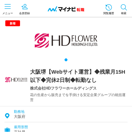
メニュー
会員登録
閲覧履歴
検索
新着
大阪堺【Webサイト運営】◆残業月15H
以下◆完休2日制◆転勤なし
株式会社HDフラワーホールディングス
花の生産から販売までを手掛ける安定企業グループの統括運
営
勤務地
大阪府
雇用形態
正社員