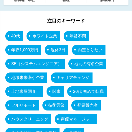
注目のキーワード
40代
ホワイト企業
年齢不問
年収1,000万円
週休3日
内定とりたい
SE（システムエンジニア）
地元の有名企業
地域未来牽引企業
キャリアチェンジ
土地家屋調査士
関東
20代 初めて転職
フルリモート
技術営業
登録販売者
ハウスクリーニング
声優マネージャー