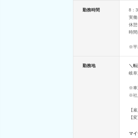
勤務時間
8：3
実働
休憩
時間
※平
勤務地
＼転
岐阜
※車
※社
【雇
【変
マイ