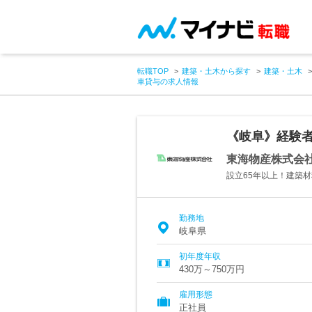
転職TOP
建築・土木から探す
建築・土木
車貸与の求人情報
《岐阜》経験者
東海物産株式会
設立65年以上！建築
勤務地
岐阜県
初年度年収
430万～750万円
雇用形態
正社員