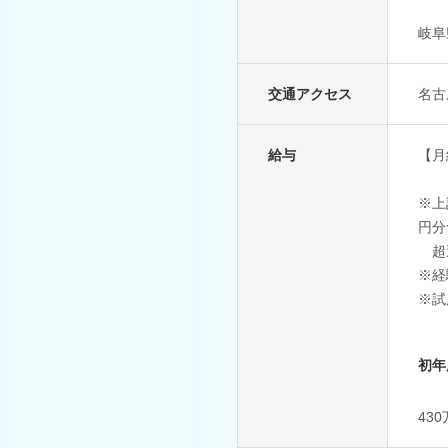
岐阜
交通アクセス
名古
給与
【月給
※上
円分
超
※経
※試
初年
43