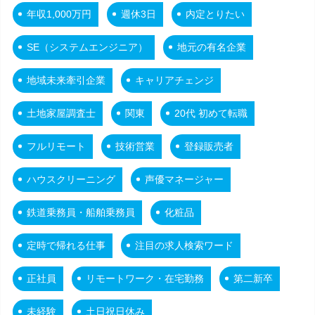
年収1,000万円
週休3日
内定とりたい
SE（システムエンジニア）
地元の有名企業
地域未来牽引企業
キャリアチェンジ
土地家屋調査士
関東
20代 初めて転職
フルリモート
技術営業
登録販売者
ハウスクリーニング
声優マネージャー
鉄道乗務員・船舶乗務員
化粧品
定時で帰れる仕事
注目の求人検索ワード
正社員
リモートワーク・在宅勤務
第二新卒
未経験
土日祝日休み