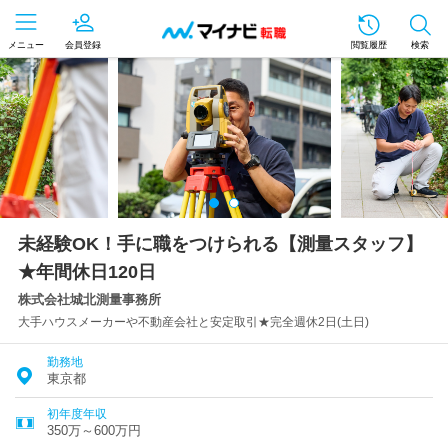
メニュー
会員登録
閲覧履歴
検索
未経験OK！手に職をつけられる【測量スタッフ】
★年間休日120日
株式会社城北測量事務所
大手ハウスメーカーや不動産会社と安定取引★完全週休2日(土日)
勤務地
東京都
初年度年収
350万～600万円