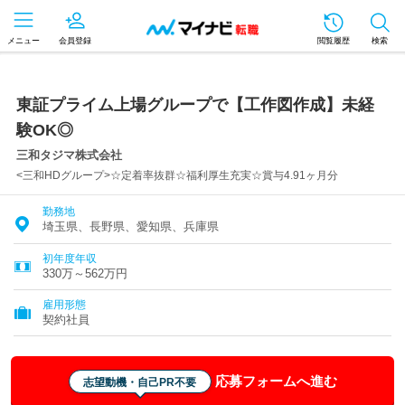
メニュー
会員登録
閲覧履歴
検索
東証プライム上場グループで【工作図作成】未経
験OK◎
三和タジマ株式会社
<三和HDグループ>☆定着率抜群☆福利厚生充実☆賞与4.91ヶ月分
勤務地
埼玉県、長野県、愛知県、兵庫県
初年度年収
330万～562万円
雇用形態
契約社員
応募フォームへ進む
志望動機・自己PR不要