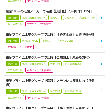
第二新卒歓迎
女性のおしごと掲載中
創業100年の老舗メーカーで活躍【設計職】☆年間休日125日
契約社員
職種・業種未経験OK
転勤なし
学歴不問
完全週休2日制
第二新卒歓迎
女性のおしごと掲載中
東証プライム上場グループで活躍！【経営企画】☆管理職候補
契約社員
業種未経験OK
転勤なし
完全週休2日制
女性のおしごと掲載中
東証プライム上場グループで活躍【金属加工】未経験OK◎
契約社員
職種・業種未経験OK
学歴不問
完全週休2日制
第二新卒歓迎
女性のおしごと掲載中
東証プライム上場グループで活躍！ステンレス製建材の【営業
職】
契約社員
職種・業種未経験OK
学歴不問
完全週休2日制
第二新卒歓迎
女性のおしごと掲載中
東証プライム上場グループで活躍！【施工管理】☆年休125日