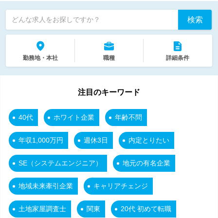
検索
どんな求人をお探しですか？
勤務地・本社
職種
詳細条件
注目のキーワード
40代
ホワイト企業
年齢不問
年収1,000万円
週休3日
内定とりたい
SE（システムエンジニア）
地元の有名企業
地域未来牽引企業
キャリアチェンジ
土地家屋調査士
関東
20代 初めて転職