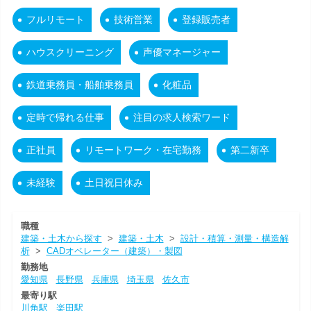
フルリモート
技術営業
登録販売者
ハウスクリーニング
声優マネージャー
鉄道乗務員・船舶乗務員
化粧品
定時で帰れる仕事
注目の求人検索ワード
正社員
リモートワーク・在宅勤務
第二新卒
未経験
土日祝日休み
職種
建築・土木から探す
>
建築・土木
>
設計・積算・測量・構造解
析
>
CADオペレーター（建築）・製図
勤務地
愛知県
長野県
兵庫県
埼玉県
佐久市
最寄り駅
川角駅
楽田駅