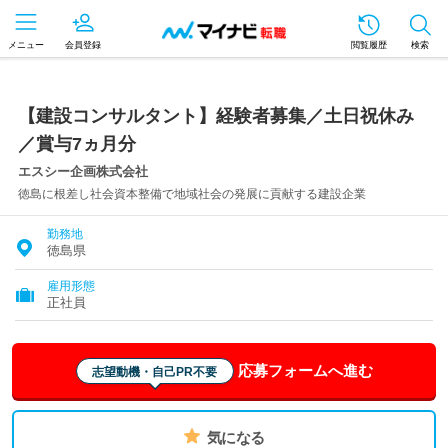
メニュー
会員登録
閲覧履歴
検索
【建設コンサルタント】経験者募集／土日祝休み
／賞与7ヵ月分
エスシー企画株式会社
徳島に根差し社会資本整備で地域社会の発展に貢献する建設企業
勤務地
徳島県
雇用形態
正社員
応募フォームへ進む
志望動機・自己PR不要
気になる