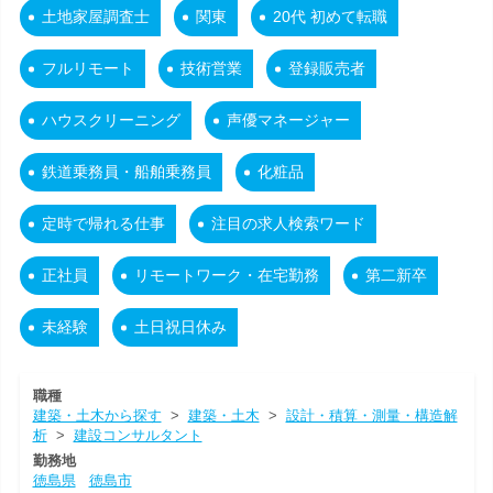
土地家屋調査士
関東
20代 初めて転職
フルリモート
技術営業
登録販売者
ハウスクリーニング
声優マネージャー
鉄道乗務員・船舶乗務員
化粧品
定時で帰れる仕事
注目の求人検索ワード
正社員
リモートワーク・在宅勤務
第二新卒
未経験
土日祝日休み
職種
建築・土木から探す
>
建築・土木
>
設計・積算・測量・構造解
析
>
建設コンサルタント
勤務地
徳島県
徳島市