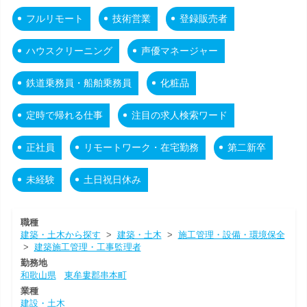
フルリモート
技術営業
登録販売者
ハウスクリーニング
声優マネージャー
鉄道乗務員・船舶乗務員
化粧品
定時で帰れる仕事
注目の求人検索ワード
正社員
リモートワーク・在宅勤務
第二新卒
未経験
土日祝日休み
職種
建築・土木から探す
>
建築・土木
>
施工管理・設備・環境保全
>
建築施工管理・工事監理者
勤務地
和歌山県
東牟婁郡串本町
業種
建設・土木