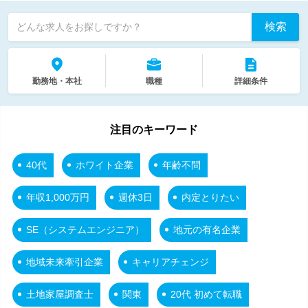
検索
どんな求人をお探しですか？
勤務地・本社
職種
詳細条件
注目のキーワード
40代
ホワイト企業
年齢不問
年収1,000万円
週休3日
内定とりたい
SE（システムエンジニア）
地元の有名企業
地域未来牽引企業
キャリアチェンジ
土地家屋調査士
関東
20代 初めて転職