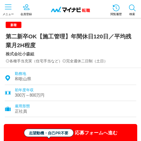
メニュー
会員登録
閲覧履歴
検索
新着
第二新卒OK【施工管理】年間休日120日／平均残
業月2H程度
株式会社小森組
◎各種手当充実（住宅手当など）◎完全週休二日制（土日）
勤務地
和歌山県
初年度年収
300万～800万円
雇用形態
正社員
応募フォームへ進む
志望動機・自己PR不要