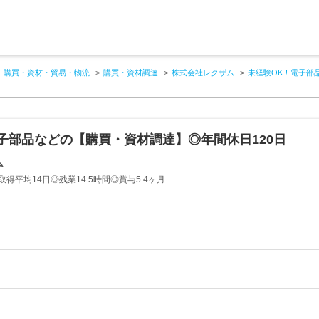
購買・資材・貿易・物流
購買・資材調達
株式会社レクザム
未経験OK！電子部
子部品などの【購買・資材調達】◎年間休日120日
ム
得平均14日◎残業14.5時間◎賞与5.4ヶ月