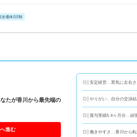
完全週休2日制
◎│安定経営…景気に左右
◎│やりがい…自分の交渉
あなたが香川から最先端の
！
◎│賞与実績5.4ヶ月分…
へ進む
◎│働きやすさ…香川から転