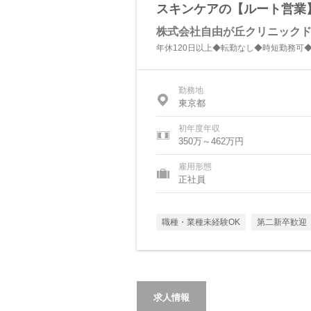
スキンケアの【ルート営業
株式会社自由が丘クリニック
年休120日以上◆転勤なし◆時短勤務可
勤務地
東京都
初年度年収
350万～462万円
雇用形態
正社員
職種・業種未経験OK
第二新卒歓迎
求人情報