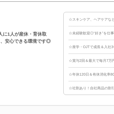
☆スキンケア、ヘアケアな
☆未経験歓迎◎“好き”を仕
人に1人が産休・育休取
も、安心できる環境です◎
☆座学・OJTで成長＆入社
☆賞与2回＆最大で毎月7万
☆年休120日＆有休消化率
☆社割あり！自社商品の割引率