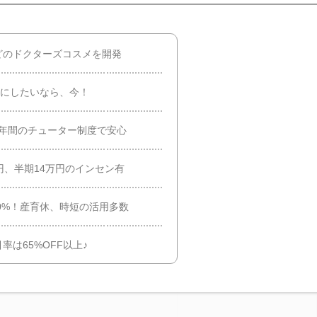
どのドクターズコスメを開発
事にしたいなら、今！
3年間のチューター制度で安心
円、半期14万円のインセン有
80%！産育休、時短の活用多数
は65%OFF以上♪