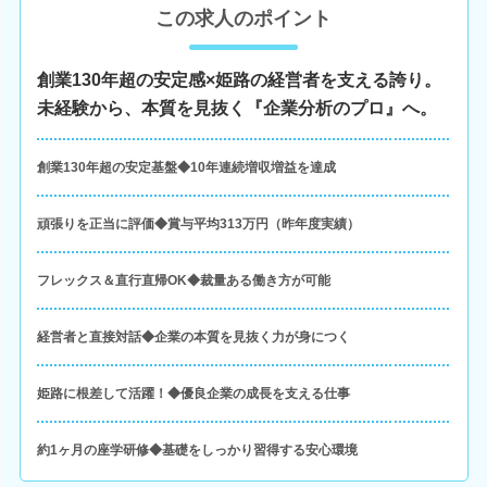
この求人のポイント
創業130年超の安定感×姫路の経営者を支える誇り。
未経験から、本質を見抜く『企業分析のプロ』へ。
創業130年超の安定基盤◆10年連続増収増益を達成
頑張りを正当に評価◆賞与平均313万円（昨年度実績）
フレックス＆直行直帰OK◆裁量ある働き方が可能
経営者と直接対話◆企業の本質を見抜く力が身につく
姫路に根差して活躍！◆優良企業の成長を支える仕事
約1ヶ月の座学研修◆基礎をしっかり習得する安心環境