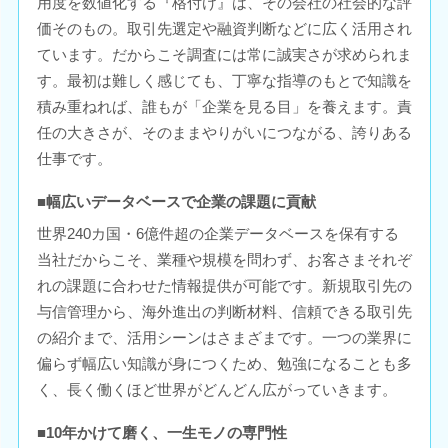
用度を数値化する『格付け』は、その会社の社会的な評
価そのもの。取引先選定や融資判断などに広く活用され
ています。だからこそ調査には常に誠実さが求められま
す。最初は難しく感じても、丁寧な指導のもとで知識を
積み重ねれば、誰もが「企業を見る目」を養えます。責
任の大きさが、そのままやりがいにつながる、誇りある
仕事です。
■幅広いデータベースで企業の課題に貢献
世界240カ国・6億件超の企業データベースを保有する
当社だからこそ、業種や規模を問わず、お客さまそれぞ
れの課題に合わせた情報提供が可能です。新規取引先の
与信管理から、海外進出の判断材料、信頼できる取引先
の紹介まで、活用シーンはさまざまです。一つの業界に
偏らず幅広い知識が身につくため、勉強になることも多
く、長く働くほど世界がどんどん広がっていきます。
■10年かけて磨く、一生モノの専門性