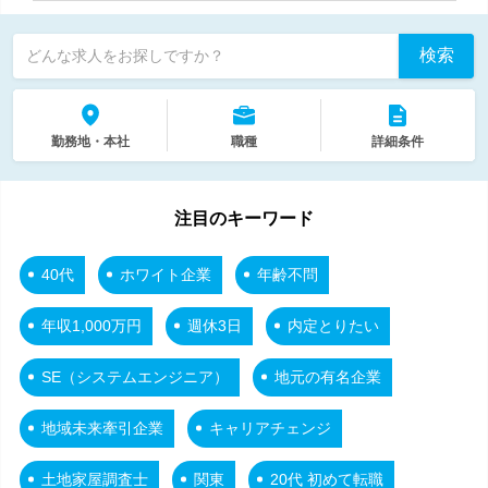
検索
どんな求人をお探しですか？
勤務地・本社
職種
詳細条件
注目のキーワード
40代
ホワイト企業
年齢不問
年収1,000万円
週休3日
内定とりたい
SE（システムエンジニア）
地元の有名企業
地域未来牽引企業
キャリアチェンジ
土地家屋調査士
関東
20代 初めて転職