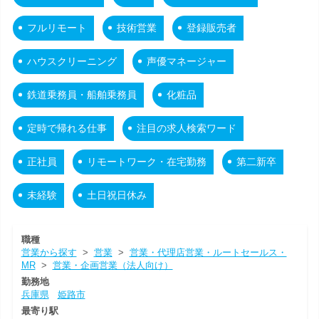
フルリモート
技術営業
登録販売者
ハウスクリーニング
声優マネージャー
鉄道乗務員・船舶乗務員
化粧品
定時で帰れる仕事
注目の求人検索ワード
正社員
リモートワーク・在宅勤務
第二新卒
未経験
土日祝日休み
職種
営業から探す
>
営業
>
営業・代理店営業・ルートセールス・
MR
>
営業・企画営業（法人向け）
勤務地
兵庫県
姫路市
最寄り駅