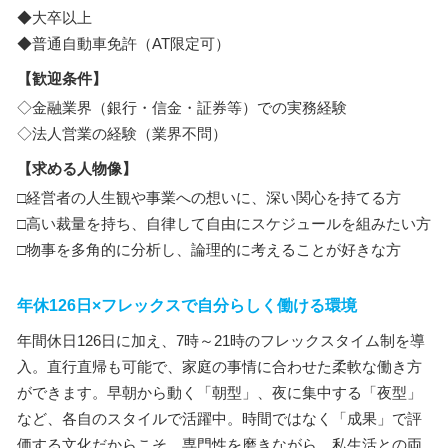
◆大卒以上
◆普通自動車免許（AT限定可）
【歓迎条件】
◇金融業界（銀行・信金・証券等）での実務経験
◇法人営業の経験（業界不問）
【求める人物像】
□経営者の人生観や事業への想いに、深い関心を持てる方
□高い裁量を持ち、自律して自由にスケジュールを組みたい方
□物事を多角的に分析し、論理的に考えることが好きな方
年休126日×フレックスで自分らしく働ける環境
年間休日126日に加え、7時～21時のフレックスタイム制を導
入。直行直帰も可能で、家庭の事情に合わせた柔軟な働き方
ができます。早朝から動く「朝型」、夜に集中する「夜型」
など、各自のスタイルで活躍中。時間ではなく「成果」で評
価する文化だからこそ、専門性を磨きながら、私生活との両