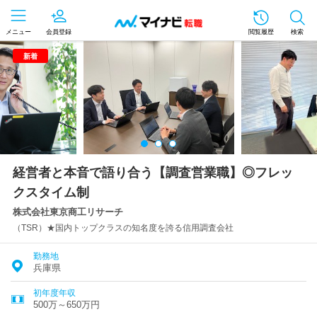
メニュー
会員登録
閲覧履歴
検索
新着
経営者と本音で語り合う【調査営業職】◎フレッ
クスタイム制
株式会社東京商工リサーチ
（TSR）★国内トップクラスの知名度を誇る信用調査会社
勤務地
兵庫県
初年度年収
500万～650万円