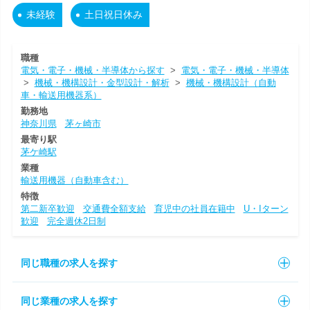
未経験
土日祝日休み
職種
電気・電子・機械・半導体から探す
>
電気・電子・機械・半導体
>
機械・機構設計・金型設計・解析
>
機械・機構設計（自動
車・輸送用機器系）
勤務地
神奈川県
茅ヶ崎市
最寄り駅
茅ケ崎駅
業種
輸送用機器（自動車含む）
特徴
第二新卒歓迎
交通費全額支給
育児中の社員在籍中
U・Iターン
歓迎
完全週休2日制
同じ職種の求人を探す
同じ業種の求人を探す