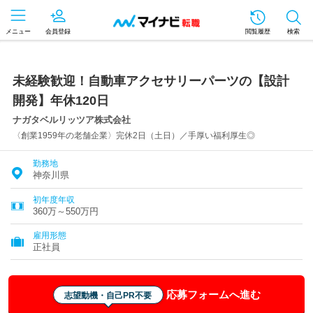
メニュー
会員登録
閲覧履歴
検索
未経験歓迎！自動車アクセサリーパーツの【設計
開発】年休120日
ナガタベルリッツア株式会社
〈創業1959年の老舗企業〉完休2日（土日）／手厚い福利厚生◎
勤務地
神奈川県
初年度年収
360万～550万円
雇用形態
正社員
応募フォームへ進む
志望動機・自己PR不要