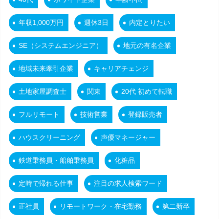
年収1,000万円
週休3日
内定とりたい
SE（システムエンジニア）
地元の有名企業
地域未来牽引企業
キャリアチェンジ
土地家屋調査士
関東
20代 初めて転職
フルリモート
技術営業
登録販売者
ハウスクリーニング
声優マネージャー
鉄道乗務員・船舶乗務員
化粧品
定時で帰れる仕事
注目の求人検索ワード
正社員
リモートワーク・在宅勤務
第二新卒