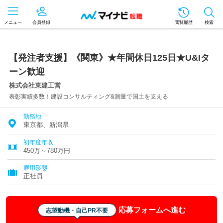
メニュー
会員登録
閲覧履歴
検索
【発注者支援】《関東》★年間休日125日★U&Iタ
ーン歓迎
株式会社東建工営
表彰実績多数！建設コンサルティング&測量で国土を支える
勤務地
東京都、新潟県
初年度年収
450万～780万円
雇用形態
正社員
応募フォームへ進む
志望動機・自己PR不要