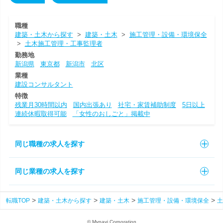
職種
建築・土木から探す
>
建築・土木
>
施工管理・設備・環境保全
>
土木施工管理・工事監理者
勤務地
新潟県
東京都
新潟市
北区
業種
建設コンサルタント
特徴
残業月30時間以内
国内出張あり
社宅・家賃補助制度
5日以上
連続休暇取得可能
「女性のおしごと」掲載中
同じ職種の求人を探す
同じ業種の求人を探す
転職TOP
建築・土木から探す
建築・土木
施工管理・設備・環境保全
土
© Mynavi Corporation