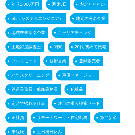
年収1,000万円
週休3日
内定とりたい
SE（システムエンジニア）
地元の有名企業
地域未来牽引企業
キャリアチェンジ
土地家屋調査士
関東
20代 初めて転職
フルリモート
技術営業
登録販売者
ハウスクリーニング
声優マネージャー
鉄道乗務員・船舶乗務員
化粧品
定時で帰れる仕事
注目の求人検索ワード
正社員
リモートワーク・在宅勤務
第二新卒
未経験
土日祝日休み