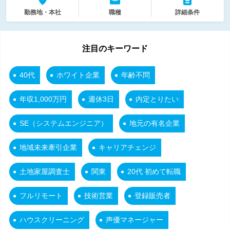
勤務地・本社
職種
詳細条件
注目のキーワード
40代
ホワイト企業
年齢不問
年収1,000万円
週休3日
内定とりたい
SE（システムエンジニア）
地元の有名企業
地域未来牽引企業
キャリアチェンジ
土地家屋調査士
関東
20代 初めて転職
フルリモート
技術営業
登録販売者
ハウスクリーニング
声優マネージャー