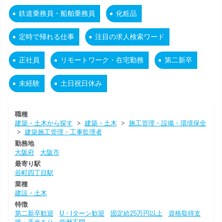
鉄道乗務員・船舶乗務員
化粧品
定時で帰れる仕事
注目の求人検索ワード
正社員
リモートワーク・在宅勤務
第二新卒
未経験
土日祝日休み
職種
建築・土木から探す
>
建築・土木
>
施工管理・設備・環境保全
>
建築施工管理・工事監理者
勤務地
大阪府
大阪市
最寄り駅
谷町四丁目駅
業種
建設・土木
特徴
第二新卒歓迎
U・Iターン歓迎
固定給25万円以上
資格取得支