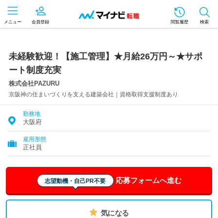
メニュー
会員登録
閲覧履歴
検索
未経験歓迎！【施工管理】★月給26万円～★サポ
ート制度充実
株式会社PAZURU
京阪神の住まいづくりを支える建築会社｜資格取得支援制度あり
勤務地
大阪府
雇用形態
正社員
応募フォームへ進む
志望動機・自己PR不要
気になる