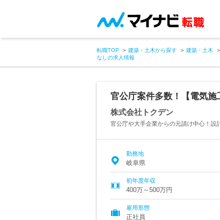
転職TOP
建築・土木から探す
建築・土木
なしの求人情報
官公庁案件多数！【電気施工
株式会社トクデン
官公庁や大手企業からの元請け中心！設
勤務地
岐阜県
初年度年収
400万～500万円
雇用形態
正社員