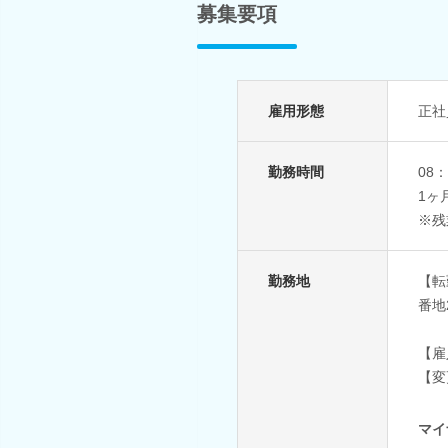
募集要項
雇用形態
正社
勤務時間
08
1ヶ
※残
勤務地
【転
番地
【雇
【変
マイ