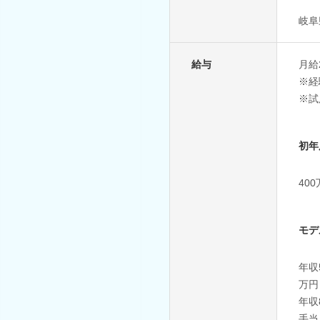
岐阜
給与
月給
※経
※試
初年
40
モデ
年収
万円
年収
手当