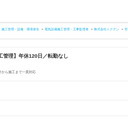
施工管理・設備・環境保全
電気設備施工管理・工事監理者
株式会社トクデン
官
管理】年休120日／転勤なし
計から施工まで一貫対応