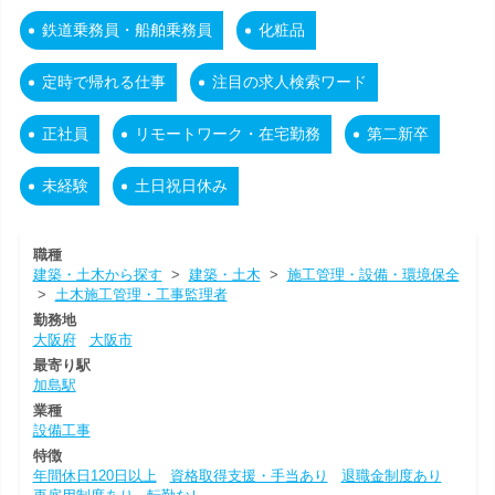
鉄道乗務員・船舶乗務員
化粧品
定時で帰れる仕事
注目の求人検索ワード
正社員
リモートワーク・在宅勤務
第二新卒
未経験
土日祝日休み
職種
建築・土木から探す
>
建築・土木
>
施工管理・設備・環境保全
>
土木施工管理・工事監理者
勤務地
大阪府
大阪市
最寄り駅
加島駅
業種
設備工事
特徴
年間休日120日以上
資格取得支援・手当あり
退職金制度あり