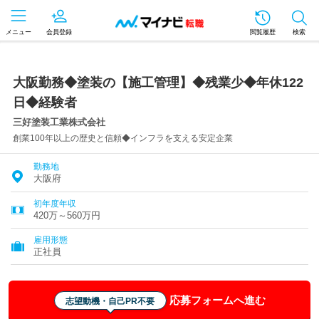
メニュー
会員登録
閲覧履歴
検索
大阪勤務◆塗装の【施工管理】◆残業少◆年休122
日◆経験者
三好塗装工業株式会社
創業100年以上の歴史と信頼◆インフラを支える安定企業
勤務地
大阪府
初年度年収
420万～560万円
雇用形態
正社員
応募フォームへ進む
志望動機・自己PR不要