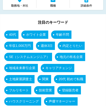
勤務地・本社
職種
詳細条件
注目のキーワード
40代
ホワイト企業
年齢不問
年収1,000万円
週休3日
内定とりたい
SE（システムエンジニア）
地元の有名企業
地域未来牽引企業
キャリアチェンジ
土地家屋調査士
関東
20代 初めて転職
フルリモート
技術営業
登録販売者
ハウスクリーニング
声優マネージャー