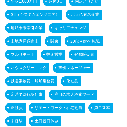
年収1,000万円
週休3日
内定とりたい
SE（システムエンジニア）
地元の有名企業
地域未来牽引企業
キャリアチェンジ
土地家屋調査士
関東
20代 初めて転職
フルリモート
技術営業
登録販売者
ハウスクリーニング
声優マネージャー
鉄道乗務員・船舶乗務員
化粧品
定時で帰れる仕事
注目の求人検索ワード
正社員
リモートワーク・在宅勤務
第二新卒
未経験
土日祝日休み