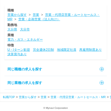
職種
営業から探す
>
営業
>
営業・代理店営業・ルートセールス・
MR
>
営業・企画営業（法人向け）
勤務地
大分県
大分市
業種
電力・ガス・エネルギー
特徴
U・Iターン歓迎
完全週休2日制
地域限定社員
再雇用制度あり
決算賞与あり
同じ職種の求人を探す
同じ業種の求人を探す
転職TOP
営業から探す
営業
営業・代理店営業・ルートセールス・MR
© Mynavi Corporation