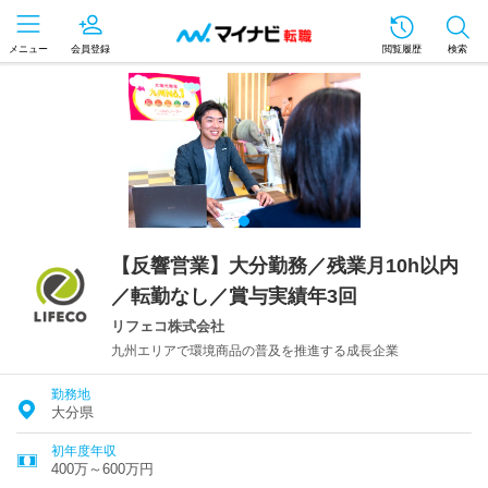
メニュー
会員登録
閲覧履歴
検索
【反響営業】大分勤務／残業月10h以内
／転勤なし／賞与実績年3回
リフェコ株式会社
九州エリアで環境商品の普及を推進する成長企業
勤務地
大分県
初年度年収
400万～600万円