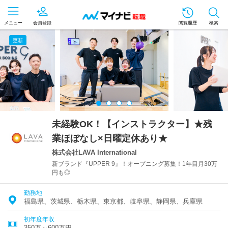
メニュー
会員登録
閲覧履歴
検索
更新
未経験OK！【インストラクター】★残
業ほぼなし×日曜定休あり★
株式会社LAVA International
新ブランド『UPPER 9』！オープニング募集！1年目月30万
円も◎
勤務地
福島県、茨城県、栃木県、東京都、岐阜県、静岡県、兵庫県
初年度年収
350万～600万円