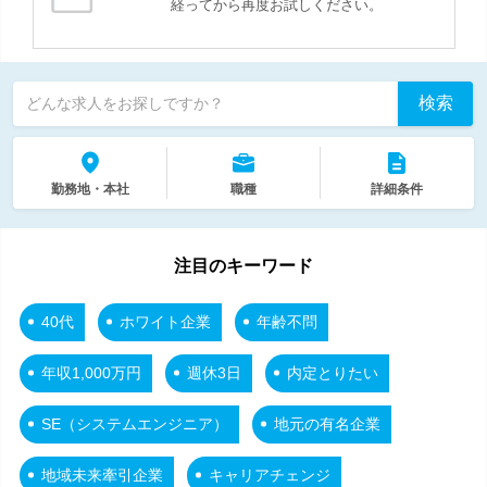
経ってから再度お試しください。
検索
どんな求人をお探しですか？
勤務地・本社
職種
詳細条件
注目のキーワード
40代
ホワイト企業
年齢不問
年収1,000万円
週休3日
内定とりたい
SE（システムエンジニア）
地元の有名企業
地域未来牽引企業
キャリアチェンジ