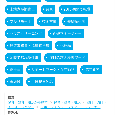
土地家屋調査士
関東
20代 初めて転職
フルリモート
技術営業
登録販売者
ハウスクリーニング
声優マネージャー
鉄道乗務員・船舶乗務員
化粧品
定時で帰れる仕事
注目の求人検索ワード
正社員
リモートワーク・在宅勤務
第二新卒
未経験
土日祝日休み
職種
保育・教育・通訳から探す
>
保育・教育・通訳
>
教師・講師・
インストラクター
>
スポーツインストラクター・トレーナー
勤務地