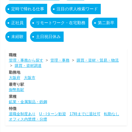
定時で帰れる仕事
注目の求人検索ワード
正社員
リモートワーク・在宅勤務
第二新卒
未経験
土日祝日休み
職種
管理・事務から探す
>
管理・事務
>
購買・資材・貿易・物流
>
購買・資材調達
勤務地
大阪府
大阪市
最寄り駅
御幣島駅
業種
鉱業・金属製品・鉄鋼
特徴
退職金制度あり
U・Iターン歓迎
17時までに退社可
転勤なし
オフィス内禁煙・分煙