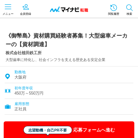
メニュー
会員登録
閲覧履歴
検索
《御幣島》資材購買経験者募集！大型歯車メーカ
ーの【資材調達】
株式会社植田鉄工所
大型歯車に特化し、社会インフラを支える歴史ある安定企業
勤務地
大阪府
初年度年収
450万～550万円
雇用形態
正社員
応募フォームへ進む
志望動機・自己PR不要