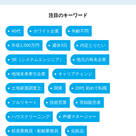
注目のキーワード
40代
ホワイト企業
年齢不問
年収1,000万円
週休3日
内定とりたい
SE（システムエンジニア）
地元の有名企業
地域未来牽引企業
キャリアチェンジ
土地家屋調査士
関東
20代 初めて転職
フルリモート
技術営業
登録販売者
ハウスクリーニング
声優マネージャー
鉄道乗務員・船舶乗務員
化粧品