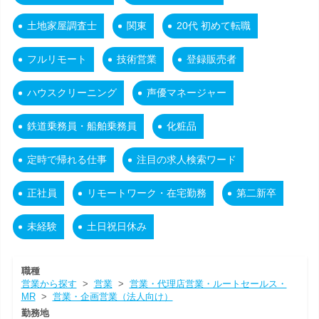
土地家屋調査士
関東
20代 初めて転職
フルリモート
技術営業
登録販売者
ハウスクリーニング
声優マネージャー
鉄道乗務員・船舶乗務員
化粧品
定時で帰れる仕事
注目の求人検索ワード
正社員
リモートワーク・在宅勤務
第二新卒
未経験
土日祝日休み
職種
営業から探す
>
営業
>
営業・代理店営業・ルートセールス・
MR
>
営業・企画営業（法人向け）
勤務地