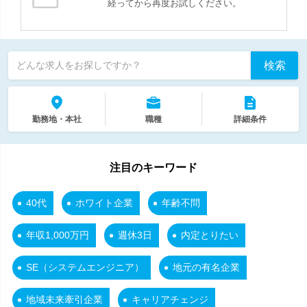
経ってから再度お試しください。
検索
どんな求人をお探しですか？
勤務地・本社
職種
詳細条件
注目のキーワード
40代
ホワイト企業
年齢不問
年収1,000万円
週休3日
内定とりたい
SE（システムエンジニア）
地元の有名企業
地域未来牽引企業
キャリアチェンジ