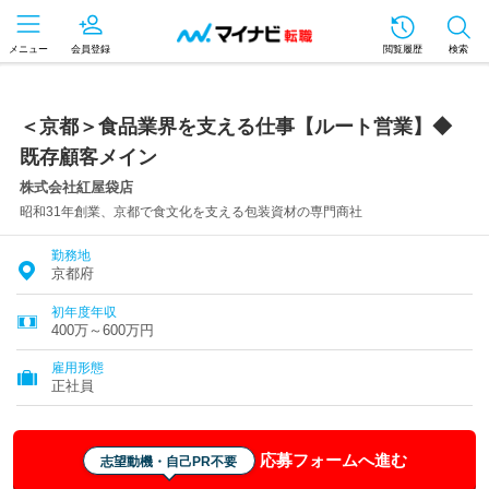
メニュー
会員登録
閲覧履歴
検索
＜京都＞食品業界を支える仕事【ルート営業】◆
既存顧客メイン
株式会社紅屋袋店
昭和31年創業、京都で食文化を支える包装資材の専門商社
勤務地
京都府
初年度年収
400万～600万円
雇用形態
正社員
応募フォームへ進む
志望動機・自己PR不要