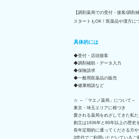
【調剤薬局での受付・接客/調剤
スタートもOK！医薬品や漢方に
具体的には
◆受付・店頭接客
◆調剤補助・データ入力
◆保険請求
◆一般用医薬品の販売
◆健康相談など
☆ ～「マエノ薬局」について～
東京・埼玉エリアに根づき
愛される薬局をめざしてきた私た
創立は1936年と80年以上の歴
長年定期的に通ってくださる方や
3世代でご利用いただいているご