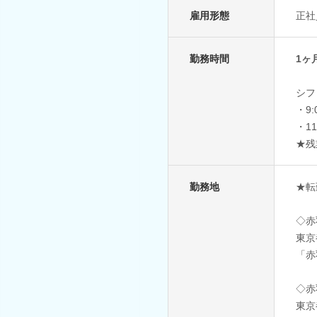
雇用形態
正社
勤務時間
1ヶ
シフ
・9
・1
★残
勤務地
★転
◇赤
東京
「赤
◇赤
東京