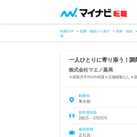
転職TOP
医療・福祉から探す
医療・福祉
報
一人ひとりに寄り添う！調
株式会社マエノ薬局
＃残業月平均10h程度＃店舗移動なし＃
勤務地
東京都
初年度年収
290万～370万円
雇用形態
正社員