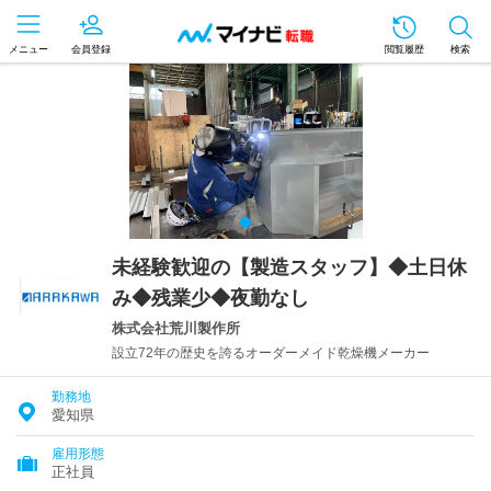
メニュー
会員登録
閲覧履歴
検索
未経験歓迎の【製造スタッフ】◆土日休
み◆残業少◆夜勤なし
株式会社荒川製作所
設立72年の歴史を誇るオーダーメイド乾燥機メーカー
勤務地
愛知県
雇用形態
正社員