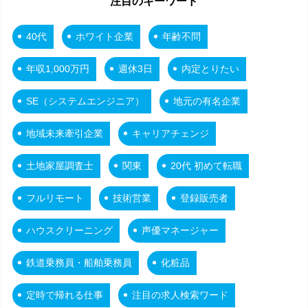
注目のキーワード
40代
ホワイト企業
年齢不問
年収1,000万円
週休3日
内定とりたい
SE（システムエンジニア）
地元の有名企業
地域未来牽引企業
キャリアチェンジ
土地家屋調査士
関東
20代 初めて転職
フルリモート
技術営業
登録販売者
ハウスクリーニング
声優マネージャー
鉄道乗務員・船舶乗務員
化粧品
定時で帰れる仕事
注目の求人検索ワード