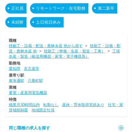
正社員
リモートワーク・在宅勤務
第二新卒
未経験
土日祝日休み
職種
技能工・設備・配送・農林水産 他から探す
>
技能工・設備・配
送・農林水産 他
>
技能工（整備・生産・製造・工事）
>
工場
生産・製造（輸送用機器・家電・電子機器系）
勤務地
愛知県
名古屋市
最寄り駅
東海通駅
六番町駅
業種
重電・産業用電気機器
特徴
残業月30時間以内
転勤なし
産休・育休取得実績あり
社宅・家
賃補助制度
地域限定社員
同じ職種の求人を探す