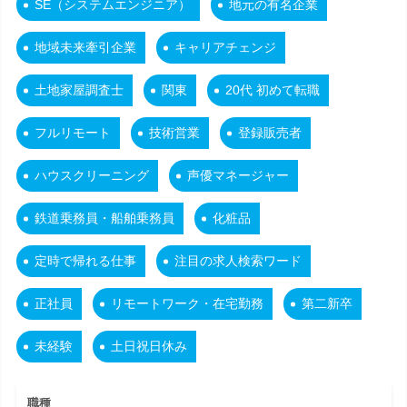
SE（システムエンジニア）
地元の有名企業
地域未来牽引企業
キャリアチェンジ
土地家屋調査士
関東
20代 初めて転職
フルリモート
技術営業
登録販売者
ハウスクリーニング
声優マネージャー
鉄道乗務員・船舶乗務員
化粧品
定時で帰れる仕事
注目の求人検索ワード
正社員
リモートワーク・在宅勤務
第二新卒
未経験
土日祝日休み
職種