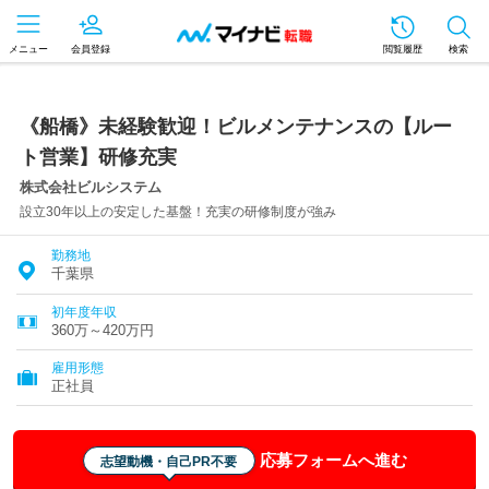
メニュー
会員登録
閲覧履歴
検索
《船橋》未経験歓迎！ビルメンテナンスの【ルー
ト営業】研修充実
株式会社ビルシステム
設立30年以上の安定した基盤！充実の研修制度が強み
勤務地
千葉県
初年度年収
360万～420万円
雇用形態
正社員
応募フォームへ進む
志望動機・自己PR不要