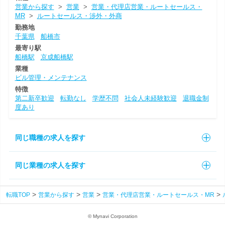
営業から探す
>
営業
>
営業・代理店営業・ルートセールス・
MR
>
ルートセールス・渉外・外商
勤務地
千葉県
船橋市
最寄り駅
船橋駅
京成船橋駅
業種
ビル管理・メンテナンス
特徴
第二新卒歓迎
転勤なし
学歴不問
社会人未経験歓迎
退職金制
度あり
同じ職種の求人を探す
同じ業種の求人を探す
転職TOP
営業から探す
営業
営業・代理店営業・ルートセールス・MR
© Mynavi Corporation