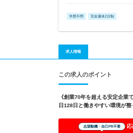
学歴不問
完全週休2日制
求人情報
この求人のポイント
《創業70年を超える安定企業
日128日と働きやすい環境が
応
志望動機・自己PR不要