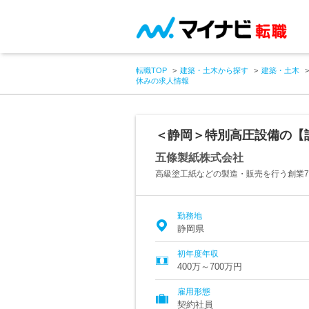
転職TOP
建築・土木から探す
建築・土木
休みの求人情報
＜静岡＞特別高圧設備の【
五條製紙株式会社
高級塗工紙などの製造・販売を行う創業7
勤務地
静岡県
初年度年収
400万～700万円
雇用形態
契約社員