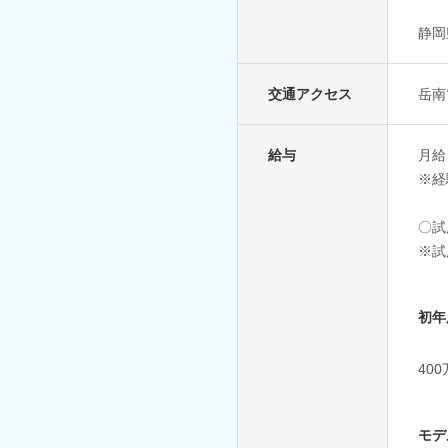
静岡
交通アクセス
岳南
給与
月給：
※経
〇試
※試
初年
40
モデ