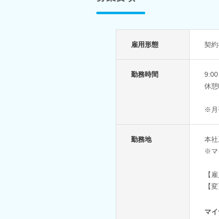
雇用形態
契約
勤務時間
9:
休憩
※月
勤務地
本社
※マ
【雇
【変
マイ