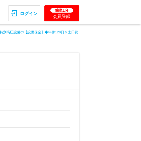
簡単1分
ログイン
会員登録
特別高圧設備の【設備保全】◆年休128日＆土日祝