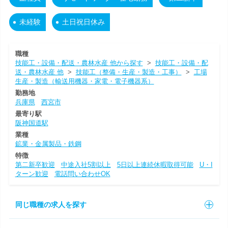
未経験
土日祝日休み
職種
技能工・設備・配送・農林水産 他から探す
>
技能工・設備・配
送・農林水産 他
>
技能工（整備・生産・製造・工事）
>
工場
生産・製造（輸送用機器・家電・電子機器系）
勤務地
兵庫県
西宮市
最寄り駅
阪神国道駅
業種
鉱業・金属製品・鉄鋼
特徴
第二新卒歓迎
中途入社5割以上
5日以上連続休暇取得可能
U・I
ターン歓迎
電話問い合わせOK
同じ職種の求人を探す