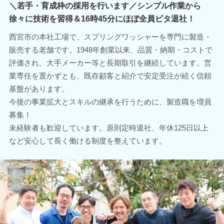
＼若手・育成枠の採用を行います／シンプル作業から
徐々に技術を習得＆16時45分にほぼ全員ピタ退社！
西宮市の本社工場で、スプリングワッシャーを専門に製造・
販売する老舗です。1948年創業以来、品質・納期・コストで
評価され、大手メーカー等と長期取引を継続しています。営
業専任を置かずとも、既存顧客と紹介で安定受注が続く信頼
基盤があります。
今後の事業拡大とスキルの継承を行うために、製造職を増員
募集！
未経験者も歓迎しています。原則定時退社、年休125日以上
など安心して長く働ける制度を整えています。