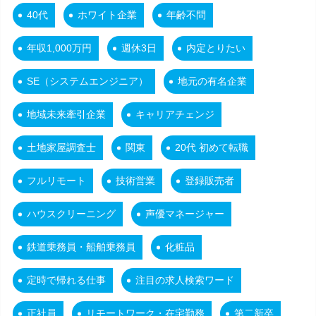
40代
ホワイト企業
年齢不問
年収1,000万円
週休3日
内定とりたい
SE（システムエンジニア）
地元の有名企業
地域未来牽引企業
キャリアチェンジ
土地家屋調査士
関東
20代 初めて転職
フルリモート
技術営業
登録販売者
ハウスクリーニング
声優マネージャー
鉄道乗務員・船舶乗務員
化粧品
定時で帰れる仕事
注目の求人検索ワード
正社員
リモートワーク・在宅勤務
第二新卒