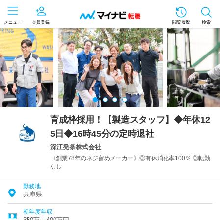
メニュー
会員登録
閲覧履歴
検索
育成枠採用！【製造スタッフ】◆年休12
5日◆16時45分の定時退社
深江発条株式会社
《創業78年のネジ留めメーカー》◎有休消化率100％ ◎転勤
なし
勤務地
兵庫県
初年度年収
350万～400万円