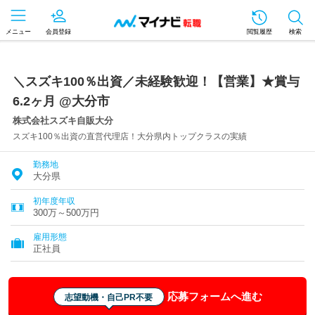
メニュー
会員登録
閲覧履歴
検索
＼スズキ100％出資／未経験歓迎！【営業】★賞与
6.2ヶ月 @大分市
株式会社スズキ自販大分
スズキ100％出資の直営代理店！大分県内トップクラスの実績
勤務地
大分県
初年度年収
300万～500万円
雇用形態
正社員
応募フォームへ進む
志望動機・自己PR不要