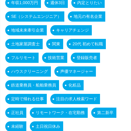
年収1,000万円
週休3日
内定とりたい
SE（システムエンジニア）
地元の有名企業
地域未来牽引企業
キャリアチェンジ
土地家屋調査士
関東
20代 初めて転職
フルリモート
技術営業
登録販売者
ハウスクリーニング
声優マネージャー
鉄道乗務員・船舶乗務員
化粧品
定時で帰れる仕事
注目の求人検索ワード
正社員
リモートワーク・在宅勤務
第二新卒
未経験
土日祝日休み