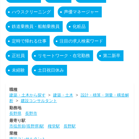
ハウスクリーニング
声優マネージャー
鉄道乗務員・船舶乗務員
化粧品
定時で帰れる仕事
注目の求人検索ワード
正社員
リモートワーク・在宅勤務
第二新卒
未経験
土日祝日休み
職種
建築・土木から探す
>
建築・土木
>
設計・積算・測量・構造解
析
>
建設コンサルタント
勤務地
長野県
長野市
最寄り駅
市役所前(長野県)駅
権堂駅
長野駅
業種
建設コンサルタント