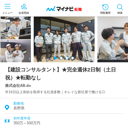
メニュー
会員登録
閲覧履歴
検索
【建設コンサルタント】★完全週休2日制（土日
祝）★転勤なし
株式会社AB.do
年16日以上有給を取得する社員多数｜キレイな新社屋で働ける◎
勤務地
長野県
初年度年収
350万～500万円