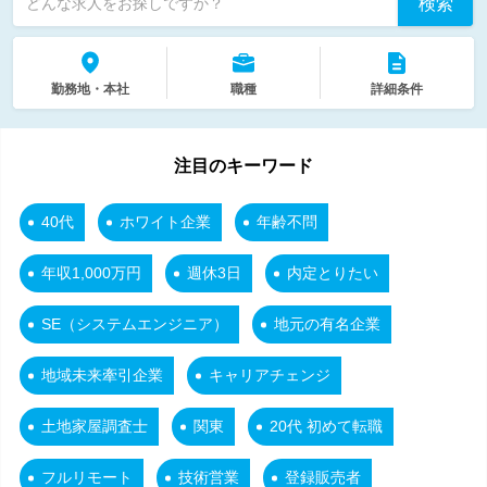
検索
どんな求人をお探しですか？
勤務地・本社
職種
詳細条件
注目のキーワード
40代
ホワイト企業
年齢不問
年収1,000万円
週休3日
内定とりたい
SE（システムエンジニア）
地元の有名企業
地域未来牽引企業
キャリアチェンジ
土地家屋調査士
関東
20代 初めて転職
フルリモート
技術営業
登録販売者